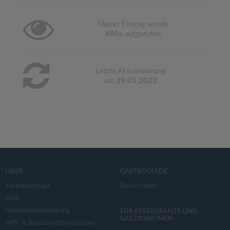
Dieser Eintrag wurde
490
x aufgerufen
Letzte Aktualisierung
am
29.05.2023
ÜBER
GASTROGUIDE
Kontaktanfrage
Deutschland
AGB
Datenschutzerklärung
FÜR RESTAURANTS UND
GASTRONOMEN
APP- & Benutzerdaten löschen