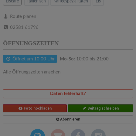
v
Eiscafe
Italienisch
Kaffeespezialitäten
Eis
i
Route planen
02581 61796
g
ÖFFNUNGSZEITEN
a
Öffnet um 10:00 Uhr
Mo-So:
10:00 bis 21:00
t
Alle Öffnungszeiten ansehen
i
Daten fehlerhaft?
o
Foto hochladen
Beitrag schreiben
n
Abonnieren