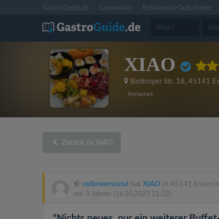
GastroGuide.de
Community
Restaurant-Gutscheine
XIAO
Bottroper Str. 18
,
45141 E
Restaurant
Zurück zu XIAO
cellowersonst
hat
XIAO
in 45141 Essen b
vor 3 Jahren
(16.10.2023 21:22)
"Nichts neues, nur ein weiterer Buffet