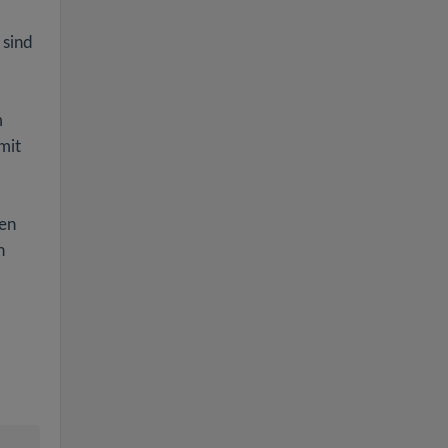
 sind
m
mit
ten
n