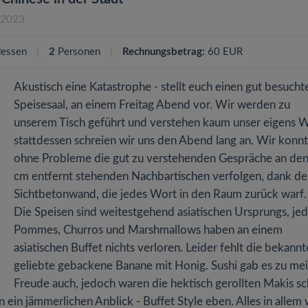
.2023
essen
2
Personen
Rechnungsbetrag:
60 EUR
Akustisch eine Katastrophe - stellt euch einen gut besucht
Speisesaal, an einem Freitag Abend vor. Wir werden zu
unserem Tisch geführt und verstehen kaum unser eigens W
stattdessen schreien wir uns den Abend lang an. Wir konn
ohne Probleme die gut zu verstehenden Gespräche an de
cm entfernt stehenden Nachbartischen verfolgen, dank de
Sichtbetonwand, die jedes Wort in den Raum zurück warf
Die Speisen sind weitestgehend asiatischen Ursprungs, je
Pommes, Churros und Marshmallows haben an einem
asiatischen Buffet nichts verloren. Leider fehlt die bekann
geliebte gebackene Banane mit Honig. Sushi gab es zu me
Freude auch, jedoch waren die hektisch gerollten Makis sc
n ein jämmerlichen Anblick - Buffet Style eben. Alles in allem