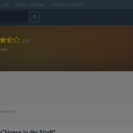
Jobs
Gastro eintragen
Beitrag schreiben
(6)
ssen
ewertet.
-Chinese in der Stadt"