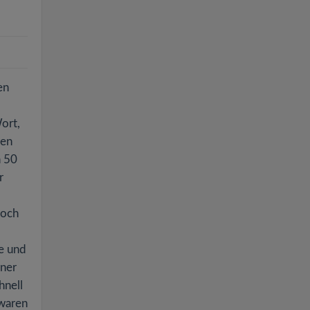
en
ort,
ten
n 50
r
.
doch
te und
iner
hnell
 waren