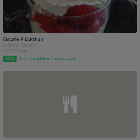
Eiscafe Plückthun
Byfanger Straße 2
45257 Essen
1 von 1 empfehlen diese Location
100%