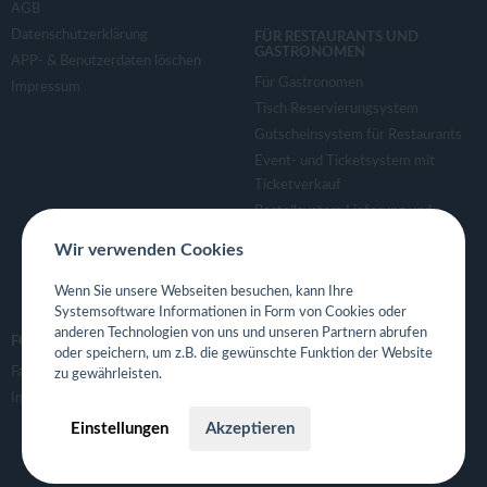
AGB
Datenschutzerklärung
FÜR RESTAURANTS UND
GASTRONOMEN
APP- & Benutzerdaten löschen
Für Gastronomen
Impressum
Tisch Reservierungsystem
Gutscheinsystem für Restaurants
Event- und Ticketsystem mit
Ticketverkauf
Bestellsystem Lieferung und
TakeAway
Wir verwenden Cookies
Webseiten für Restaurant
Eigene App für Restaurant
Wenn Sie unsere Webseiten besuchen, kann Ihre
Systemsoftware Informationen in Form von Cookies oder
anderen Technologien von uns und unseren Partnern abrufen
FOLGE UNS
oder speichern, um z.B. die gewünschte Funktion der Website
Facebook
zu gewährleisten.
Instagram
Einstellungen
Akzeptieren