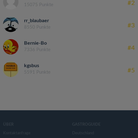
#2
15075 Punkte
rr_blaubaer
#3
8550 Punkte
Bernie-Bo
#4
7336 Punkte
kgsbus
#5
5591 Punkte
ÜBER
GASTROGUIDE
Kontaktanfrage
Deutschland