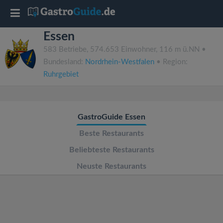
T
Essen
o
583 Betriebe, 574.653 Einwohner, 116 m ü.NN •
Bundesland:
Nordrhein-Westfalen
• Region:
g
Ruhrgebiet
g
GastroGuide Essen
l
Beste Restaurants
e
Beliebteste Restaurants
Neuste Restaurants
n
a