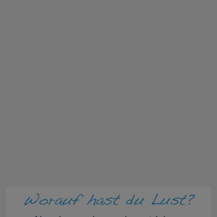
v
i
g
a
t
i
o
n