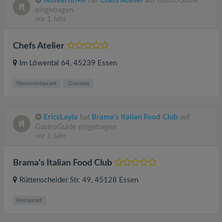
NoTeaForMe
hat
Chefs Atelier
auf GastroGuide
eingetragen
vor 1 Jahr
Chefs Atelier
Im Löwental 64
, 45239
Essen
Sternerestaurant
Gourmet
EricsLayla
hat
Brama's Italian Food Club
auf
GastroGuide eingetragen
vor 1 Jahr
Brama's Italian Food Club
Rüttenscheider Str. 49
, 45128
Essen
Restaurant