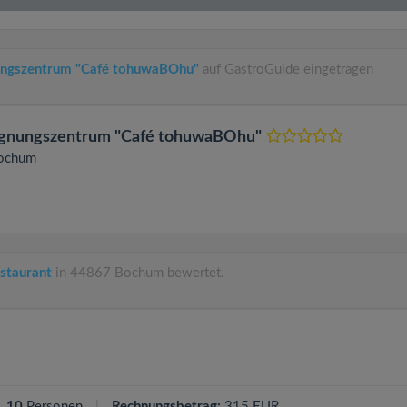
ungszentrum "Café tohuwaBOhu"
auf GastroGuide eingetragen
egnungszentrum "Café tohuwaBOhu"
ochum
estaurant
in 44867 Bochum bewertet.
10
Personen
Rechnungsbetrag:
315 EUR