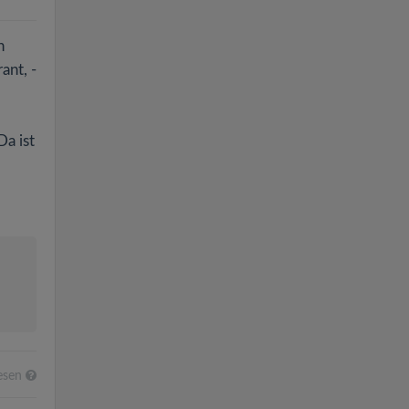
n
ant, -
Da ist
esen