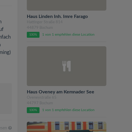
Haus Linden Inh. Imre Farago
h
Hattinger Straße 814
44879 Bochum
uf
1 von 1 empfehlen diese Location
100%
nfach
h
oming)
Haus Oveney am Kemnader See
Oveneystraße 65
44797 Bochum
1 von 1 empfehlen diese Location
100%
lesen