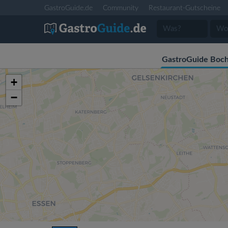
GastroGuide.de
Community
Restaurant-Gutscheine
GastroGuide Boc
+
−