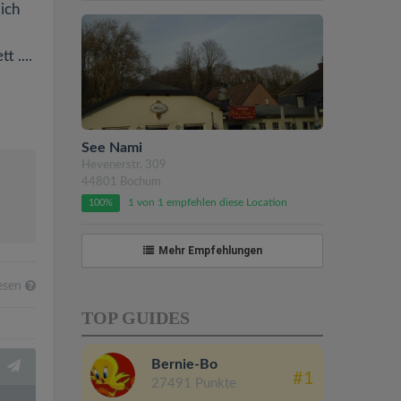
ich
t ....
See Nami
Hevenerstr. 309
44801 Bochum
1 von 1 empfehlen diese Location
100%
Mehr Empfehlungen
lesen
TOP GUIDES
Bernie-Bo
#1
27491 Punkte