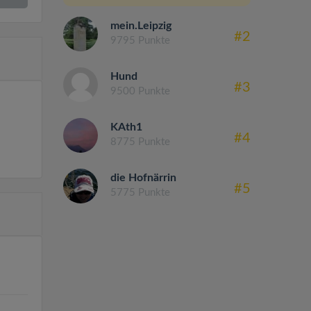
mein.Leipzig
#2
9795 Punkte
Hund
#3
9500 Punkte
KAth1
#4
8775 Punkte
die Hofnärrin
#5
5775 Punkte