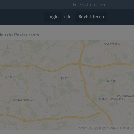
Für Gastronomen
Login
oder
Registrieren
euste Restaurants
Leaflet
| ©
OpenStreetMap
©
CartoDB