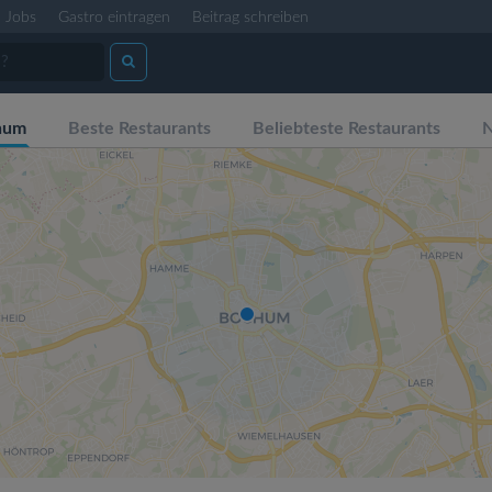
Jobs
Gastro eintragen
Beitrag schreiben
hum
Beste Restaurants
Beliebteste Restaurants
N