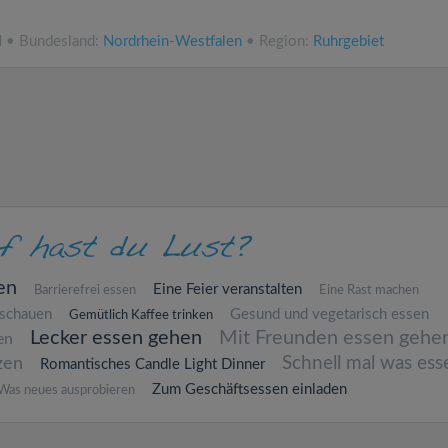
N • Bundesland:
Nordrhein-Westfalen
• Region:
Ruhrgebiet
en
Eine Feier veranstalten
Barrierefrei essen
Eine Rast machen
 schauen
Gesund und vegetarisch essen
Gemütlich Kaffee trinken
Lecker essen gehen
Mit Freunden essen gehe
en
Schnell mal was ess
zen
Romantisches Candle Light Dinner
Zum Geschäftsessen einladen
Was neues ausprobieren