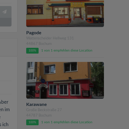
Pagode
Wattenscheider Hellweg 131
44867 Bochum
1 von 1 empfehlen diese Location
100%
Aber
Karawane
en im
Große Beckstraße 27
44787 Bochum
e
1 von 1 empfehlen diese Location
100%
 ich