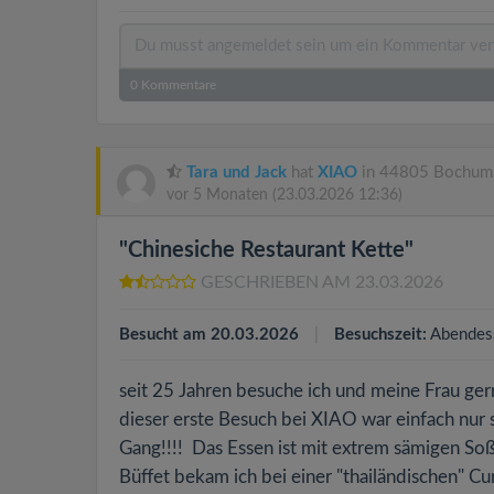
0
Kommentare
Tara und Jack
hat
XIAO
in 44805 Bochum 
vor 5 Monaten
(23.03.2026 12:36)
"Chinesiche Restaurant Kette"
GESCHRIEBEN AM 23.03.2026
Besucht am 20.03.2026
Besuchszeit:
Abendes
seit 25 Jahren besuche ich und meine Frau ge
dieser erste Besuch bei XIAO war einfach nur 
Gang!!!! Das Essen ist mit extrem sämigen Soß
Büffet bekam ich bei einer "thailändischen" 