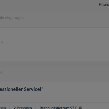
Filter
de eingetragen
hum
t.
essioneller Service!"
ssen
2
Personen
Rechnungsbetrag:
57 EUR