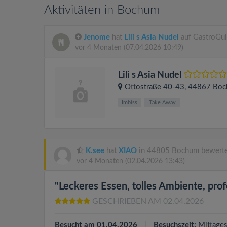
Aktivitäten in Bochum
Jenome
hat
Lili s Asia Nudel
auf GastroGui
vor 4 Monaten
(07.04.2026 10:49)
Lili s Asia Nudel
Ottostraße 40-43
, 44867
Boc
Imbiss
Take Away
K.see
hat
XIAO
in 44805 Bochum bewerte
vor 4 Monaten
(02.04.2026 13:43)
"Leckeres Essen, tolles Ambiente, prof
GESCHRIEBEN AM 02.04.2026
Besucht am 01.04.2026
Besuchszeit:
Mittage