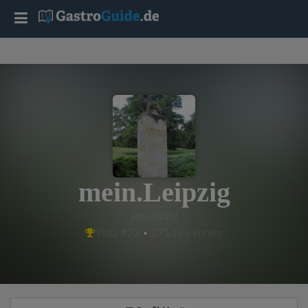
T
o
g
g
l
mein.Leipzig
e
aus Leipzig
Platz #23 • 271,185 Punkte
n
a