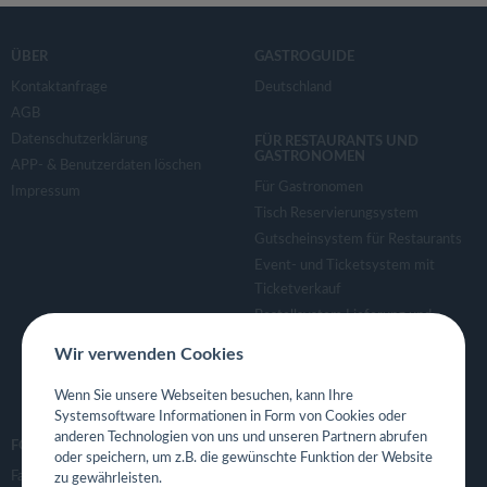
ÜBER
GASTROGUIDE
Kontaktanfrage
Deutschland
AGB
Datenschutzerklärung
FÜR RESTAURANTS UND
GASTRONOMEN
APP- & Benutzerdaten löschen
Für Gastronomen
Impressum
Tisch Reservierungsystem
Gutscheinsystem für Restaurants
Event- und Ticketsystem mit
Ticketverkauf
Bestellsystem Lieferung und
TakeAway
Wir verwenden Cookies
Webseiten für Restaurant
Eigene App für Restaurant
Wenn Sie unsere Webseiten besuchen, kann Ihre
Systemsoftware Informationen in Form von Cookies oder
anderen Technologien von uns und unseren Partnern abrufen
FOLGE UNS
oder speichern, um z.B. die gewünschte Funktion der Website
Facebook
zu gewährleisten.