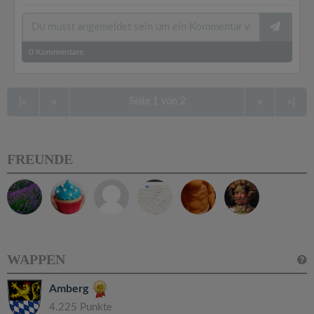
0
Kommentare
|«
«
»
»|
Seite 1 von 2
FREUNDE
WAPPEN
Amberg
4.225 Punkte