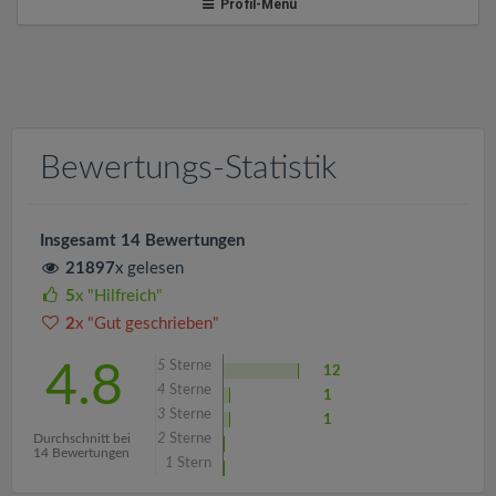
v
Profil-Menü
i
g
Bewertungs-Statistik
a
t
Insgesamt 14 Bewertungen
21897
x gelesen
i
5
x "Hilfreich"
2
x "Gut geschrieben"
o
5
Sterne
4.8
12
4
Sterne
1
n
3
Sterne
1
Durchschnitt bei
2
Sterne
14 Bewertungen
1
Stern