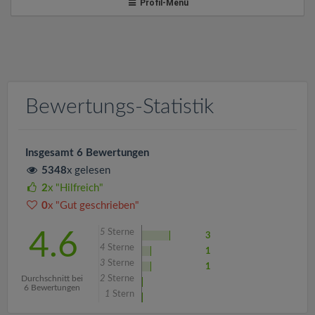
v
Profil-Menü
i
g
Bewertungs-Statistik
a
t
Insgesamt 6 Bewertungen
5348
x gelesen
i
2
x "Hilfreich"
0
x "Gut geschrieben"
o
5
Sterne
4.6
3
4
Sterne
1
n
3
Sterne
1
Durchschnitt bei
2
Sterne
6 Bewertungen
1
Stern