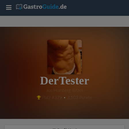
T
o
g
g
l
DerTester
e
aus Homberg (Efze)
Platz #379 • 3,103 Punkte
n
a