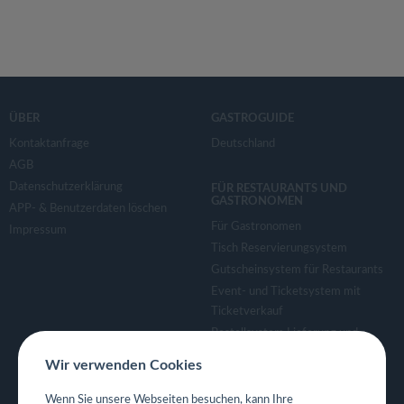
ÜBER
GASTROGUIDE
Kontaktanfrage
Deutschland
AGB
Datenschutzerklärung
FÜR RESTAURANTS UND
GASTRONOMEN
APP- & Benutzerdaten löschen
Für Gastronomen
Impressum
Tisch Reservierungsystem
Gutscheinsystem für Restaurants
Event- und Ticketsystem mit
Ticketverkauf
Bestellsystem Lieferung und
TakeAway
Wir verwenden Cookies
Webseiten für Restaurant
Eigene App für Restaurant
Wenn Sie unsere Webseiten besuchen, kann Ihre