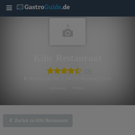
T
o
g
Kilic Restaurant
g
(2)
l
Westheimer Str. 2
,
34576 Homberg (Efze)
e
Restaurant
Pizzeria
n
a
Zurück zu Kilic Restaurant