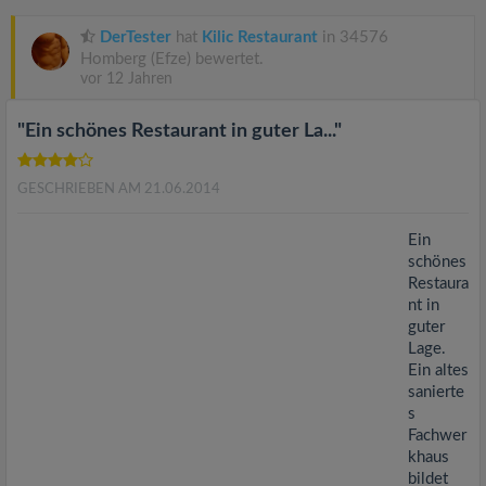
v
DerTester
hat
Kilic Restaurant
in 34576
i
Homberg (Efze) bewertet.
vor 12 Jahren
g
"Ein schönes Restaurant in guter La..."
a
GESCHRIEBEN AM 21.06.2014
t
Ein
schönes
Restaura
i
nt in
guter
o
Lage.
Ein altes
sanierte
n
s
Fachwer
khaus
bildet