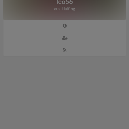
leo56
aus
Halfing