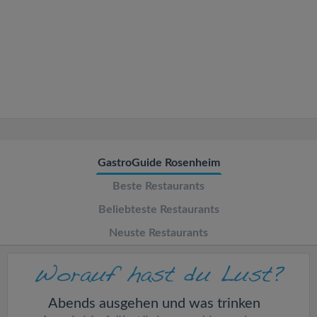
v
i
g
a
t
GastroGuide Rosenheim
Beste Restaurants
i
Beliebteste Restaurants
o
Neuste Restaurants
n
Abends ausgehen und was trinken