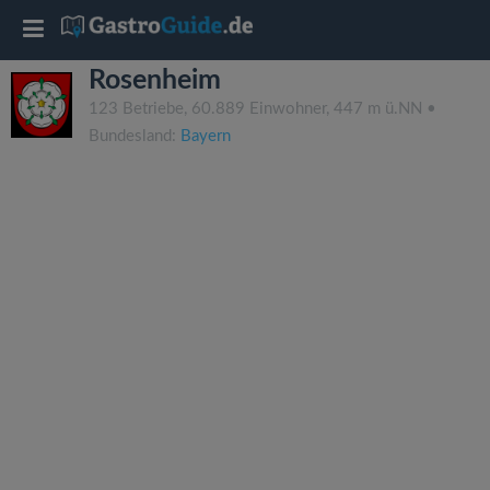
T
Rosenheim
o
123 Betriebe, 60.889 Einwohner, 447 m ü.NN •
Bundesland:
Bayern
g
g
l
e
n
a