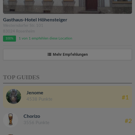
Gasthaus-Hotel Höhensteiger
Westerndorfer Str. 101
83024 Rosenheim
1 von 1 empfehlen diese Location
100%
Mehr Empfehlungen
TOP GUIDES
Jenome
#1
4538 Punkte
Chorizo
#2
3556 Punkte