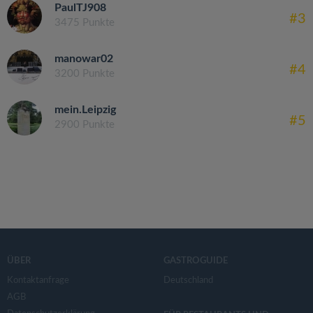
PaulTJ908
#3
3475 Punkte
manowar02
#4
3200 Punkte
mein.Leipzig
#5
2900 Punkte
ÜBER
GASTROGUIDE
Kontaktanfrage
Deutschland
AGB