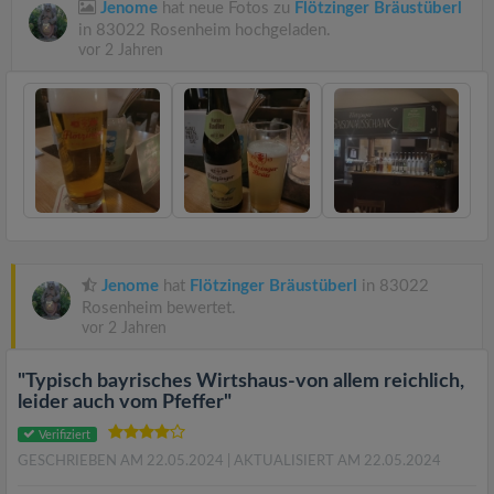
Jenome
hat neue Fotos zu
Flötzinger Bräustüberl
in 83022 Rosenheim hochgeladen.
vor 2 Jahren
Jenome
hat
Flötzinger Bräustüberl
in 83022
Rosenheim bewertet.
vor 2 Jahren
"Typisch bayrisches Wirtshaus-von allem reichlich,
leider auch vom Pfeffer"
Verifiziert
GESCHRIEBEN AM 22.05.2024
| AKTUALISIERT AM 22.05.2024