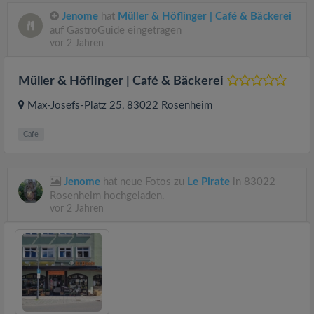
Jenome
hat
Müller & Höflinger | Café & Bäckerei
auf GastroGuide eingetragen
vor 2 Jahren
Müller & Höflinger | Café & Bäckerei
Max-Josefs-Platz 25
, 83022
Rosenheim
Cafe
Jenome
hat neue Fotos zu
Le Pirate
in 83022
Rosenheim hochgeladen.
vor 2 Jahren