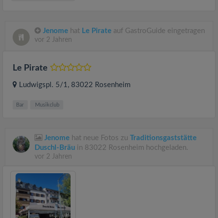
Jenome
hat
Le Pirate
auf GastroGuide eingetragen
vor 2 Jahren
Le Pirate
Ludwigspl. 5/1
, 83022
Rosenheim
Bar
Musikclub
Jenome
hat neue Fotos zu
Traditionsgaststätte
Duschl-Bräu
in 83022 Rosenheim hochgeladen.
vor 2 Jahren