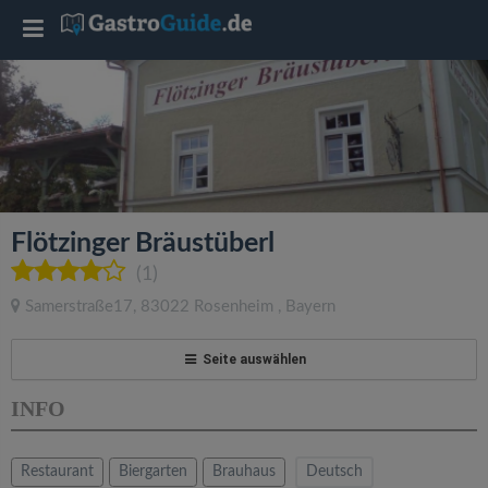
T
o
g
g
Flötzinger Bräustüberl
l
(1)
Samerstraße17
,
83022
Rosenheim
,
Bayern
e
Seite auswählen
n
INFO
a
Restaurant
Biergarten
Brauhaus
Deutsch