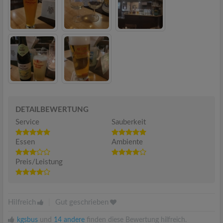
DETAILBEWERTUNG
Service
Sauberkeit
Essen
Ambiente
Preis/Leistung
Hilfreich
|
Gut geschrieben
kgsbus
und
14 andere
finden diese Bewertung hilfreich.