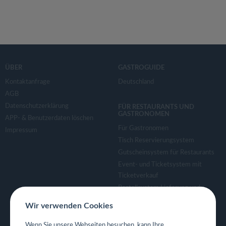
ÜBER
GASTROGUIDE
Kontaktanfrage
Deutschland
AGB
Datenschutzerklärung
FÜR RESTAURANTS UND
GASTRONOMEN
APP- & Benutzerdaten löschen
Für Gastronomen
Impressum
Tisch Reservierungsystem
Gutscheinsystem für Restaurants
Event- und Ticketsystem mit
Ticketverkauf
Bestellsystem Lieferung und
TakeAway
Wir verwenden Cookies
Webseiten für Restaurant
Eigene App für Restaurant
Wenn Sie unsere Webseiten besuchen, kann Ihre