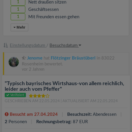
1
Nett draußen sitzen
1
Geschäftsessen
1
Mit Freunden essen gehen
Mehr
Einstellungsdatum
/
Besuchsdatum
Jenome
hat
Flötzinger Bräustüberl
in 83022
Rosenheim bewertet.
vor 2 Jahren
"Typisch bayrisches Wirtshaus-von allem reichlich,
leider auch vom Pfeffer"
Verifiziert
GESCHRIEBEN AM 22.05.2024
| AKTUALISIERT AM 22.05.2024
Besucht am 27.04.2024
Besuchszeit:
Abendessen
2
Personen
Rechnungsbetrag:
87 EUR