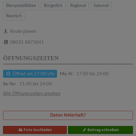
v
Bierspezialitäten
Bürgerlich
Regional
Saisonal
Bayrisch
i
Route planen
g
08031 8873041
a
ÖFFNUNGSZEITEN
t
Öffnet um 17:00 Uhr
Mo-Fr:
17:00 bis 24:00
i
Sa-So:
11:00 bis 24:00
Alle Öffnungszeiten ansehen
o
n
Daten fehlerhaft?
Foto hochladen
Beitrag schreiben