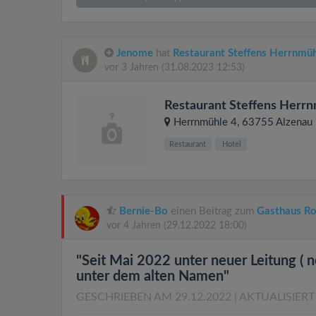
Jenome
hat
Restaurant Steffens Herrnmü
vor 3 Jahren
(31.08.2023 12:53)
Restaurant Steffens Herr
Herrnmühle 4
, 63755
Alzenau 
Restaurant
Hotel
Bernie-Bo
einen Beitrag zum
Gasthaus Ro
vor 4 Jahren
(29.12.2022 18:00)
"Seit Mai 2022 unter neuer Leitung ( n
unter dem alten Namen"
GESCHRIEBEN AM 29.12.2022
| AKTUALISIERT