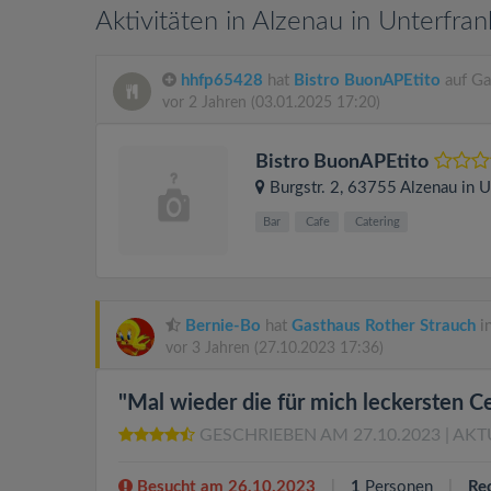
Aktivitäten in Alzenau in Unterfra
hhfp65428
hat
Bistro BuonAPEtito
auf Ga
vor 2 Jahren
(03.01.2025 17:20)
Bistro BuonAPEtito
Burgstr. 2
, 63755
Alzenau in U
Bar
Cafe
Catering
Bernie-Bo
hat
Gasthaus Rother Strauch
in
vor 3 Jahren
(27.10.2023 17:36)
"Mal wieder die für mich leckersten 
GESCHRIEBEN AM 27.10.2023
| AKT
Besucht am 26.10.2023
1
Personen
Re