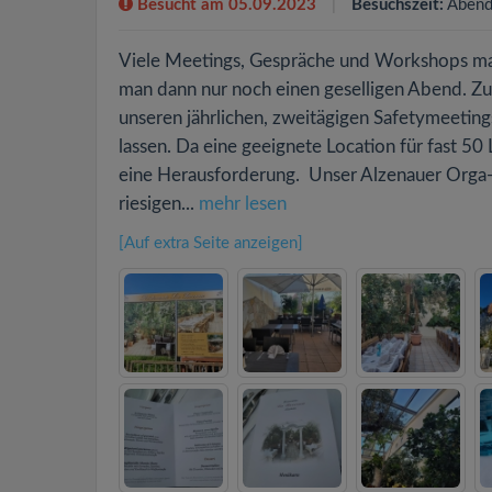
Besucht am 05.09.2023
Besuchszeit:
Abend
Viele Meetings, Gespräche und Workshops ma
man dann nur noch einen geselligen Abend. Zur
unseren jährlichen, zweitägigen Safetymeetin
lassen. Da eine geeignete Location für fast 50
eine Herausforderung. Unser Alzenauer Orga-T
riesigen...
mehr lesen
[Auf extra Seite anzeigen]