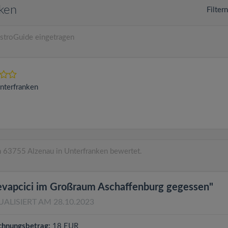
nken
Filter
stroGuide eingetragen
nterfranken
 63755 Alzenau in Unterfranken bewertet.
Cevapcici im Großraum Aschaffenburg gegessen"
UALISIERT AM 28.10.2023
chnungsbetrag:
18 EUR