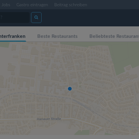
Jobs
Gastro eintragen
Beitrag schreiben
nterfranken
Beste Restaurants
Beliebteste Restauran