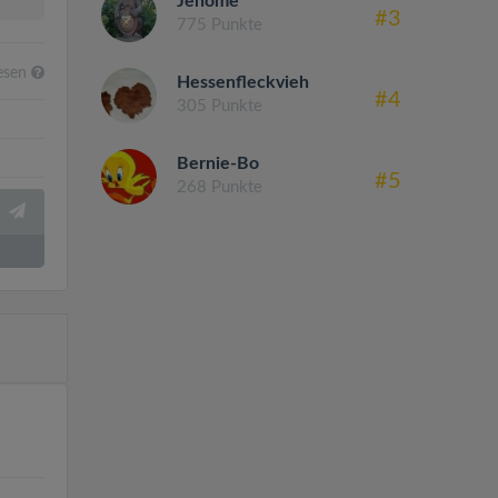
Jenome
#3
775 Punkte
esen
Hessenfleckvieh
#4
305 Punkte
Bernie-Bo
#5
268 Punkte