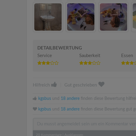
DETAILBEWERTUNG
Service
Sauberkeit
Essen
Hilfreich
|
Gut geschrieben
kgsbus
und
18 andere
finden diese Bewertung hilfre
kgsbus
und
18 andere
finden diese Bewertung gut g
20
Kommentare
|
Ausklappen