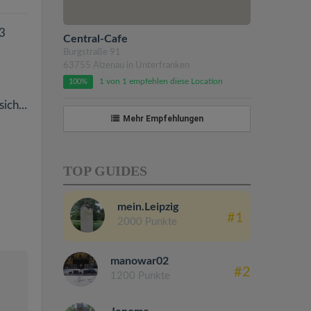
23
Central-Cafe
Burgstraße 91
63755 Alzenau in Unterfranken
1 von 1 empfehlen diese Location
100%
ich...
Mehr Empfehlungen
TOP GUIDES
mein.Leipzig
#1
2000 Punkte
manowar02
#2
1200 Punkte