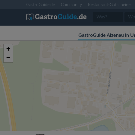
GastroGuide.de
Community
Restaurant-Gutscheine
GastroGuide Alzenau in U
+
−