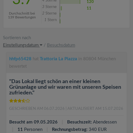
4
Sterne
120
3
Sterne
11
Durchschnitt bei
2
Sterne
139 Bewertungen
1
Stern
Sortieren nach
Einstellungsdatum
/
Besuchsdatum
hhfp65428
hat
Trattoria La Piazza
in 80804 München
bewertet
"Das Lokal liegt schön an einer kleinen
Grünanlage und wir waren mit unseren Speisen
zufrieden."
GESCHRIEBEN AM 06.07.2026
| AKTUALISIERT AM 15.07.2026
Besucht am 09.05.2026
Besuchszeit:
Abendessen
11
Personen
Rechnungsbetrag:
340 EUR