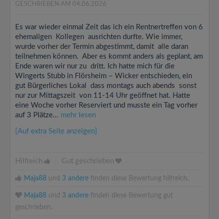
GESCHRIEBEN AM 04.06.2026
Es war wieder einmal Zeit das ich ein Rentnertreffen von 6
ehemaligen Kollegen ausrichten durfte. Wie immer,
wurde vorher der Termin abgestimmt, damit alle daran
teilnehmen können. Aber es kommt anders als geplant, am
Ende waren wir nur zu dritt. Ich hatte mich für die
Wingerts Stubb in Flörsheim – Wicker entschieden, ein
gut Bürgerliches Lokal dass montags auch abends sonst
nur zur Mittagszeit von 11-14 Uhr geöffnet hat. Hatte
eine Woche vorher Reserviert und musste ein Tag vorher
auf 3 Plätze...
mehr lesen
[Auf extra Seite anzeigen]
Hilfreich
|
Gut geschrieben
Maja88
und
3 andere
finden diese Bewertung hilfreich.
Maja88
und
3 andere
finden diese Bewertung gut
geschrieben.