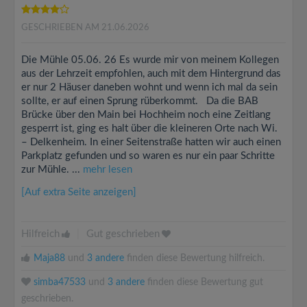
GESCHRIEBEN AM 21.06.2026
Die Mühle 05.06. 26 Es wurde mir von meinem Kollegen
aus der Lehrzeit empfohlen, auch mit dem Hintergrund das
er nur 2 Häuser daneben wohnt und wenn ich mal da sein
sollte, er auf einen Sprung rüberkommt. Da die BAB
Brücke über den Main bei Hochheim noch eine Zeitlang
gesperrt ist, ging es halt über die kleineren Orte nach Wi.
– Delkenheim. In einer Seitenstraße hatten wir auch einen
Parkplatz gefunden und so waren es nur ein paar Schritte
zur Mühle. ...
mehr lesen
[Auf extra Seite anzeigen]
Hilfreich
|
Gut geschrieben
Maja88
und
3 andere
finden diese Bewertung hilfreich.
simba47533
und
3 andere
finden diese Bewertung gut
geschrieben.