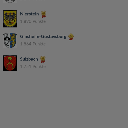
Nierstein
1.890 Punkte
Ginsheim-Gustavsburg
1.864 Punkte
Sulzbach
1.751 Punkte