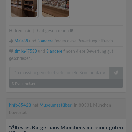
Hilfreich
|
Gut geschrieben
Maja88
und
3 andere
finden diese Bewertung hilfreich.
simba47533
und
3 andere
finden diese Bewertung gut
geschrieben.
0
Kommentare
hhfp65428
hat
Museumsstüberl
in 80331 München
bewertet
"Ältestes Bürgerhaus Münchens mit einer guten