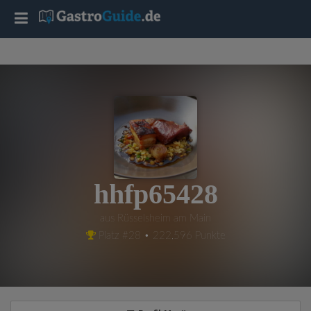
T
o
g
g
l
hhfp65428
e
aus Rüsselsheim am Main
Platz #28 • 222,596 Punkte
n
a