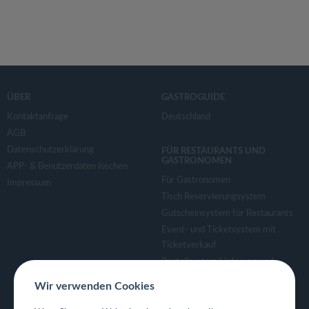
ÜBER
GASTROGUIDE
Kontaktanfrage
Deutschland
AGB
Datenschutzerklärung
FÜR RESTAURANTS UND
GASTRONOMEN
APP- & Benutzerdaten löschen
Für Gastronomen
Impressum
Tisch Reservierungsystem
Gutscheinsystem für Restaurants
Event- und Ticketsystem mit
Ticketverkauf
Bestellsystem Lieferung und
TakeAway
Wir verwenden Cookies
Webseiten für Restaurant