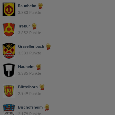
Raunheim
3.883 Punkte
Trebur
3.852 Punkte
Grasellenbach
3.583 Punkte
Nauheim
3.385 Punkte
Büttelborn
2.949 Punkte
Bischofsheim
2.179 Punkte