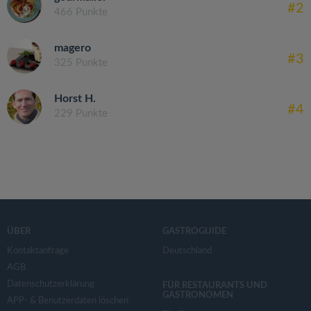
#2
466 Punkte
magero
#3
325 Punkte
Horst H.
#4
229 Punkte
ÜBER
GASTROGUIDE
Kontaktanfrage
Deutschland
AGB
Datenschutzerklärung
FÜR RESTAURANTS UND
GASTRONOMEN
APP- & Benutzerdaten löschen