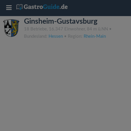
T
Ginsheim-Gustavsburg
o
18 Betriebe, 16.347 Einwohner, 84 m ü.NN •
Bundesland:
Hessen
• Region:
Rhein-Main
g
g
l
e
n
a