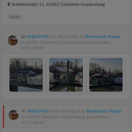
Schillerstraße 11
, 65462
Ginsheim-Gustavsburg
Eiscafe
hhfp65428
hat neue Fotos zu
Bootshaus Haupt
in 65462 Ginsheim-Gustavsburg hochgeladen.
vor 4 Jahren
hhfp65428
einen Beitrag zum
Bootshaus Haupt
in 65462 Ginsheim-Gustavsburg geschrieben.
vor 4 Jahren