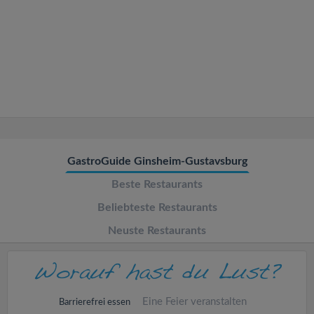
v
i
g
a
t
GastroGuide Ginsheim-Gustavsburg
Beste Restaurants
i
Beliebteste Restaurants
o
Neuste Restaurants
n
Eine Feier veranstalten
Barrierefrei essen