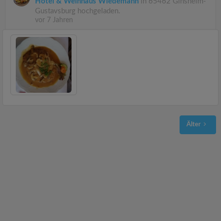
Hotel & Weinhaus Wiedemann
in 65462 Ginsheim-
Gustavsburg hochgeladen.
vor 7 Jahren
Älter