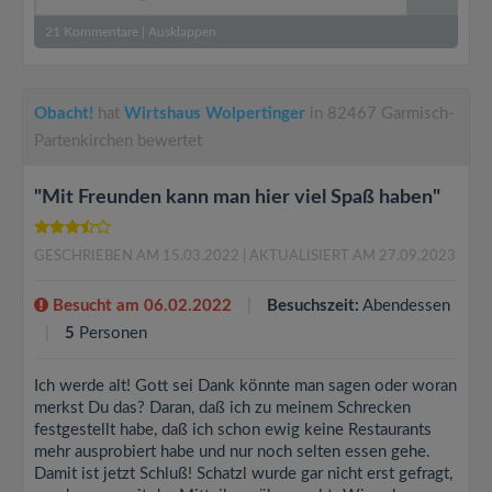
21
Kommentare
|
Ausklappen
Obacht!
hat
Wirtshaus Wolpertinger
in 82467 Garmisch-
Partenkirchen bewertet
"Mit Freunden kann man hier viel Spaß haben"
GESCHRIEBEN AM 15.03.2022
| AKTUALISIERT AM 27.09.2023
Besucht am 06.02.2022
Besuchszeit:
Abendessen
5
Personen
Ich werde alt! Gott sei Dank könnte man sagen oder woran
merkst Du das? Daran, daß ich zu meinem Schrecken
festgestellt habe, daß ich schon ewig keine Restaurants
mehr ausprobiert habe und nur noch selten essen gehe.
Damit ist jetzt Schluß! Schatzl wurde gar nicht erst gefragt,