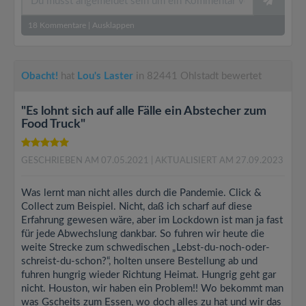
18
Kommentare
|
Ausklappen
Obacht!
hat
Lou's Laster
in 82441 Ohlstadt bewertet
"Es lohnt sich auf alle Fälle ein Abstecher zum
Food Truck"
GESCHRIEBEN AM 07.05.2021
| AKTUALISIERT AM 27.09.2023
Was lernt man nicht alles durch die Pandemie. Click &
Collect zum Beispiel. Nicht, daß ich scharf auf diese
Erfahrung gewesen wäre, aber im Lockdown ist man ja fast
für jede Abwechslung dankbar. So fuhren wir heute die
weite Strecke zum schwedischen „Lebst-du-noch-oder-
schreist-du-schon?“, holten unsere Bestellung ab und
fuhren hungrig wieder Richtung Heimat. Hungrig geht gar
nicht. Houston, wir haben ein Problem!! Wo bekommt man
was Gscheits zum Essen, wo doch alles zu hat und wir das