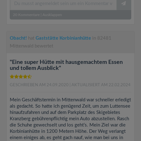
20
Kommentare
|
Ausklappen
Obacht!
hat
Gaststätte Korbinianhütte
in 82481
Mittenwald bewertet
"Eine super Hütte mit hausgemachtem Essen
und tollem Ausblick"
GESCHRIEBEN AM 24.09.2020
| AKTUALISIERT AM 22.02.2024
Mein Geschäftstermin in Mittenwald war schneller erledigt
als gedacht. So hatte ich genügend Zeit, um zum Luttensee
hinaufzufahren und auf dem Parkplatz des Skigebietes
Kranzberg gebührenpflichtig mein Auto abzustellen. Rasch
die Schuhe gewechselt und los geht’s. Mein Ziel war die
Korbinianhütte in 1200 Metern Höhe. Der Weg verlangt
einem einiges ab, es geht gach nauf, wie man bei uns in