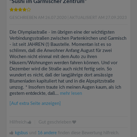
"Sushi im Garmischer Zentrum"
GESCHRIEBEN AM 26.07.2020
| AKTUALISIERT AM 27.09.2023
Die Olympiastraße - im übrigen eine der wichtigsten
Verbindungsstraßen zwischen Partenkirchen und Garmisch
- ist seit JAHREN (!) Baustelle. Momentan ist es so
schlimm, daß die Anwohner Anfang August für zwei
Wochen nicht einmal mit dem Auto zu ihren
Häusern/Wohnungen werden fahren können. Und vor
Dezember wird die Straße auch nicht fertig sein. So
wundert es nicht, daß der langjährige dort ansässige
Blumenladen kapituliert hat und in die Alpspitzstraße
umzog. * Insofern traute ich meinen Augen kaum, als ich
gestern entdeckte, daß...
mehr lesen
[Auf extra Seite anzeigen]
Hilfreich
|
Gut geschrieben
kgsbus
und
16 andere
finden diese Bewertung hilfreich.