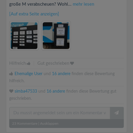
große M verabscheuen? Wohl...
mehr lesen
[Auf extra Seite anzeigen]
Hilfreich
|
Gut geschrieben
Ehemalige User
und
16 andere
finden diese Bewertung
hilfreich.
simba47533
und
16 andere
finden diese Bewertung gut
geschrieben.
23
Kommentare
|
Ausklappen