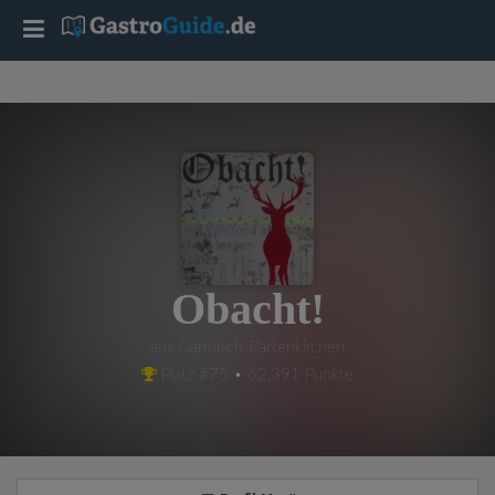
T
o
g
g
l
Obacht!
e
aus Garmisch-Partenkirchen
Platz #75 • 62,391 Punkte
n
a