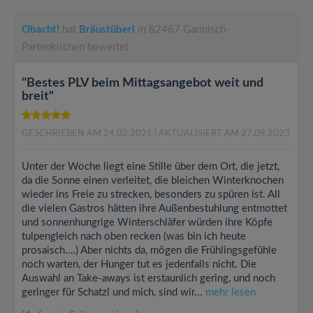
Obacht!
hat
Bräustüberl
in 82467 Garmisch-
Partenkirchen bewertet
"Bestes PLV beim Mittagsangebot weit und
breit"
GESCHRIEBEN AM 24.02.2021
| AKTUALISIERT AM 27.09.2023
Unter der Woche liegt eine Stille über dem Ort, die jetzt,
da die Sonne einen verleitet, die bleichen Winterknochen
wieder ins Freie zu strecken, besonders zu spüren ist. All
die vielen Gastros hätten ihre Außenbestuhlung entmottet
und sonnenhungrige Winterschläfer würden ihre Köpfe
tulpengleich nach oben recken (was bin ich heute
prosaisch….) Aber nichts da, mögen die Frühlingsgefühle
noch warten, der Hunger tut es jedenfalls nicht. Die
Auswahl an Take-aways ist erstaunlich gering, und noch
geringer für Schatzl und mich, sind wir...
mehr lesen