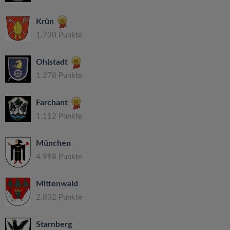
Krün
1.730 Punkte
Ohlstadt
1.278 Punkte
Farchant
1.112 Punkte
München
4.998 Punkte
Mittenwald
2.832 Punkte
Starnberg