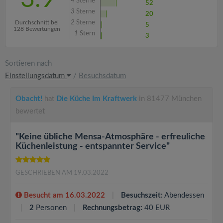
4
Sterne
52
3
Sterne
20
Durchschnitt bei
2
Sterne
5
128 Bewertungen
1
Stern
3
Sortieren nach
Einstellungsdatum
/
Besuchsdatum
Obacht!
hat
Die Küche Im Kraftwerk
in 81477 München
bewertet
"Keine übliche Mensa-Atmosphäre - erfreuliche
Küchenleistung - entspannter Service"
GESCHRIEBEN AM 19.03.2022
Besucht am 16.03.2022
Besuchszeit:
Abendessen
2
Personen
Rechnungsbetrag:
40 EUR