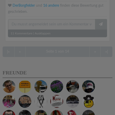
DerBorgfelder
und
16 andere
finden diese Bewertung gut
geschrieben.
11
Kommentare
|
Ausklappen
|«
«
»
»|
Seite 1 von 14
FREUNDE