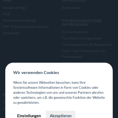
ÜBER
GASTROGUIDE
Kontaktanfrage
Deutschland
AGB
Datenschutzerklärung
FÜR RESTAURANTS UND
GASTRONOMEN
APP- & Benutzerdaten löschen
Für Gastronomen
Impressum
Tisch Reservierungsystem
Gutscheinsystem für Restaurants
Event- und Ticketsystem mit
Ticketverkauf
Bestellsystem Lieferung und
TakeAway
Wir verwenden Cookies
Webseiten für Restaurant
Eigene App für Restaurant
Wenn Sie unsere Webseiten besuchen, kann Ihre
Systemsoftware Informationen in Form von Cookies oder
anderen Technologien von uns und unseren Partnern abrufen
FOLGE UNS
oder speichern, um z.B. die gewünschte Funktion der Website
Facebook
zu gewährleisten.
Instagram
Einstellungen
Akzeptieren