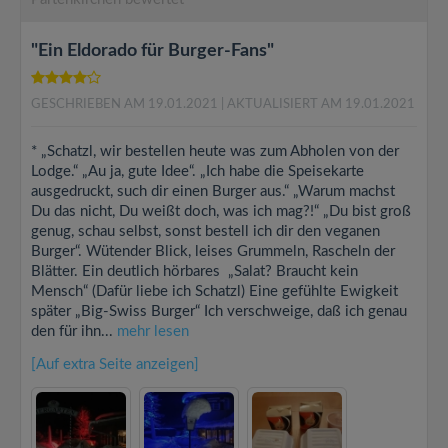
"Ein Eldorado für Burger-Fans"
GESCHRIEBEN AM 19.01.2021
| AKTUALISIERT AM 19.01.2021
* „Schatzl, wir bestellen heute was zum Abholen von der
Lodge.“ „Au ja, gute Idee“. „Ich habe die Speisekarte
ausgedruckt, such dir einen Burger aus.“ „Warum machst
Du das nicht, Du weißt doch, was ich mag?!“ „Du bist groß
genug, schau selbst, sonst bestell ich dir den veganen
Burger“. Wütender Blick, leises Grummeln, Rascheln der
Blätter. Ein deutlich hörbares „Salat? Braucht kein
Mensch“ (Dafür liebe ich Schatzl) Eine gefühlte Ewigkeit
später „Big-Swiss Burger“ Ich verschweige, daß ich genau
den für ihn...
mehr lesen
[Auf extra Seite anzeigen]