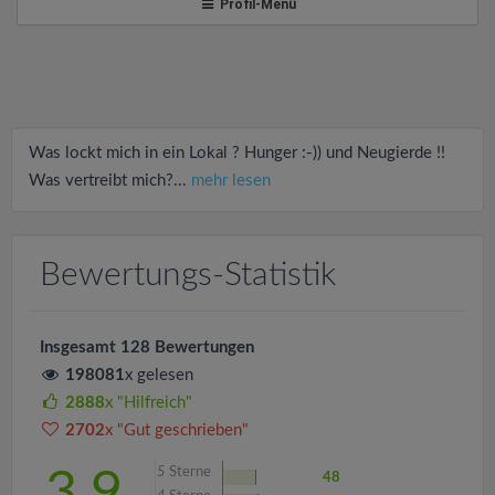
v
Profil-Menü
i
g
Was lockt mich in ein Lokal ? Hunger :-)) und Neugierde !!
a
Was vertreibt mich?...
mehr lesen
t
Bewertungs-Statistik
i
Insgesamt 128 Bewertungen
o
198081
x gelesen
2888
x "Hilfreich"
n
2702
x "Gut geschrieben"
5
Sterne
3.9
48