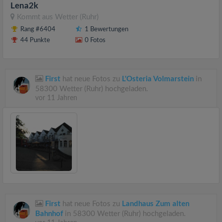
Lena2k
Kommt aus
Wetter (Ruhr)
Rang #6404
1 Bewertungen
44 Punkte
0 Fotos
First
hat neue Fotos zu
L'Osteria Volmarstein
in
58300 Wetter (Ruhr) hochgeladen.
vor 11 Jahren
First
hat neue Fotos zu
Landhaus Zum alten
Bahnhof
in 58300 Wetter (Ruhr) hochgeladen.