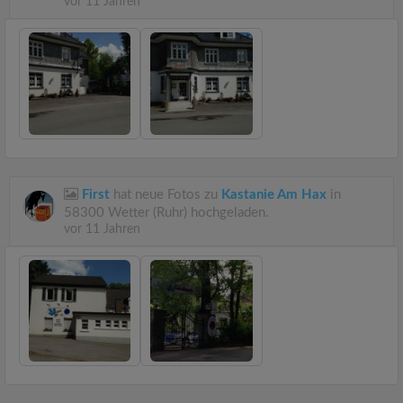
vor 11 Jahren
First
hat neue Fotos zu
Kastanie Am Hax
in
58300 Wetter (Ruhr) hochgeladen.
vor 11 Jahren