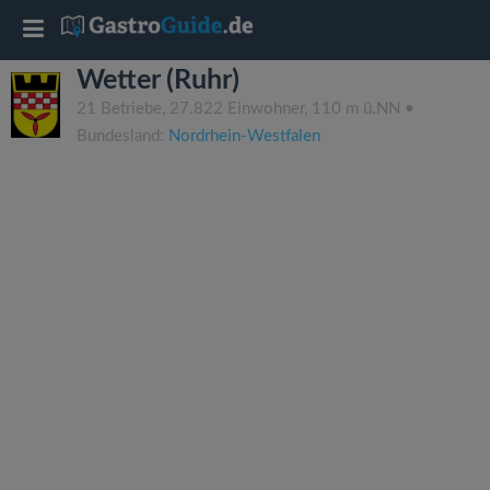
T
Wetter (Ruhr)
o
21 Betriebe, 27.822 Einwohner, 110 m ü.NN •
Bundesland:
Nordrhein-Westfalen
g
g
l
e
n
a