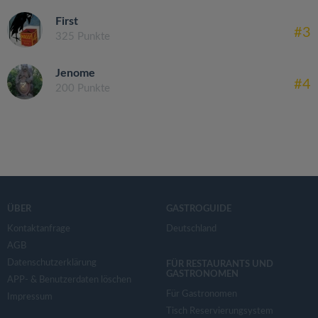
First
#3
325 Punkte
Jenome
#4
200 Punkte
ÜBER
GASTROGUIDE
Kontaktanfrage
Deutschland
AGB
Datenschutzerklärung
FÜR RESTAURANTS UND
GASTRONOMEN
APP- & Benutzerdaten löschen
Für Gastronomen
Impressum
Tisch Reservierungsystem