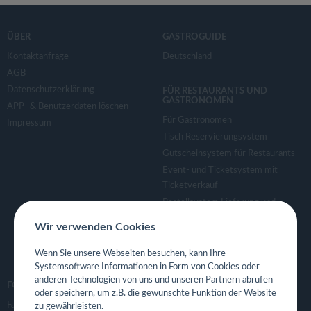
v
i
ÜBER
GASTROGUIDE
Kontaktanfrage
Deutschland
AGB
g
Datenschutzerklärung
FÜR RESTAURANTS UND
GASTRONOMEN
APP- & Benutzerdaten löschen
a
Für Gastronomen
Impressum
Tisch Reservierungsystem
t
Gutscheinsystem für Restaurants
Event- und Ticketsystem mit
i
Ticketverkauf
Bestellsystem Lieferung und
TakeAway
o
Wir verwenden Cookies
Webseiten für Restaurant
Eigene App für Restaurant
Wenn Sie unsere Webseiten besuchen, kann Ihre
n
Systemsoftware Informationen in Form von Cookies oder
anderen Technologien von uns und unseren Partnern abrufen
FOLGE UNS
oder speichern, um z.B. die gewünschte Funktion der Website
Facebook
zu gewährleisten.