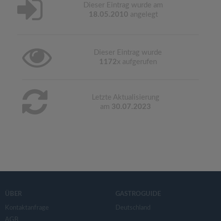
Dieser Eintrag wurde am
18.05.2010
angelegt
Dieser Eintrag wurde
1172
x aufgerufen
Letzte Aktualisierung
am
30.07.2023
ÜBER
GASTROGUIDE
Kontaktanfrage
Deutschland
AGB