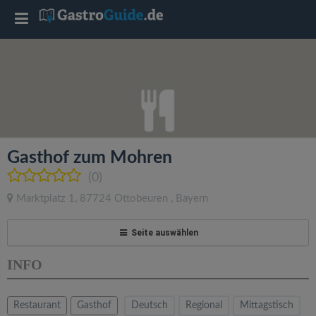
T
o
g
g
Gasthof zum Mohren
l
(0)
Marktplatz 1
,
87724
Ottobeuren
,
Bayern
e
Seite auswählen
n
INFO
a
Restaurant
Gasthof
Deutsch
Regional
Mittagstisch