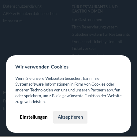
Datenschutzerklärung
FÜR RESTAURANTS UND
GASTRONOMEN
APP- & Benutzerdaten löschen
Für Gastronomen
Impressum
Tisch Reservierungsystem
Gutscheinsystem für Restaurants
Event- und Ticketsystem mit
Ticketverkauf
Bestellsystem Lieferung und
TakeAway
Wir verwenden Cookies
Webseiten für Restaurant
Eigene App für Restaurant
Wenn Sie unsere Webseiten besuchen, kann Ihre
Systemsoftware Informationen in Form von Cookies oder
anderen Technologien von uns und unseren Partnern abrufen
FOLGE UNS
oder speichern, um z.B. die gewünschte Funktion der Website
Facebook
zu gewährleisten.
Instagram
Einstellungen
Akzeptieren