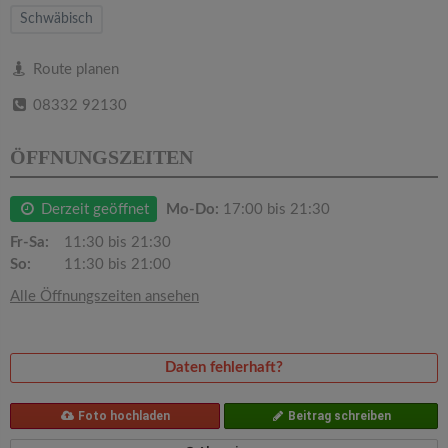
v
Schwäbisch
i
Route planen
08332 92130
g
ÖFFNUNGSZEITEN
a
Derzeit geöffnet
Mo-Do:
17:00 bis 21:30
t
Fr-Sa:
11:30 bis 21:30
So:
11:30 bis 21:00
i
Alle Öffnungszeiten ansehen
o
Daten fehlerhaft?
n
Foto hochladen
Beitrag schreiben