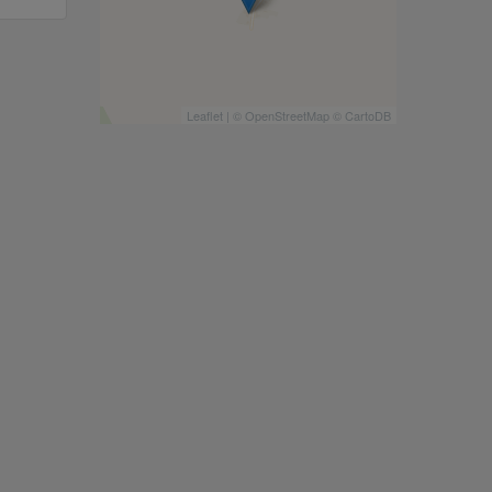
Leaflet
| ©
OpenStreetMap
©
CartoDB