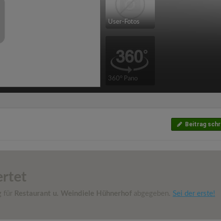
User-Fotos
360° Pano
Beitrag schr
rtet
g für
Restaurant u. Weindiele Hühnerhof
abgegeben.
Sei der erste!