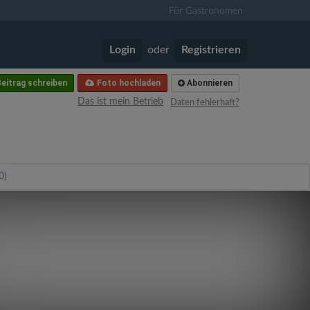
Für Gastronomen
Login
oder
Registrieren
eitrag schreiben
Foto hochladen
Abonnieren
Das ist mein Betrieb
Daten fehlerhaft?
0)