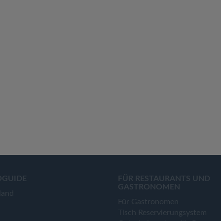
OGUIDE
FÜR RESTAURANTS UND
GASTRONOMEN
land
Für Gastronomen
Tisch Reservierungsystem