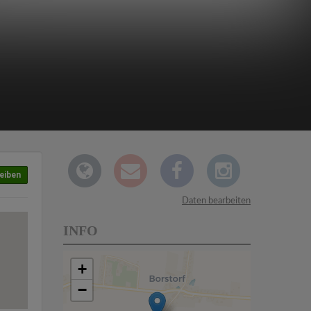
eiben
Daten bearbeiten
INFO
+
−