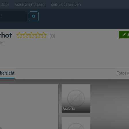
Jobs
Gastro eintragen
Beitrag schreiben
rhof
B
(0)
in
bersicht
Fotos (
Galerie