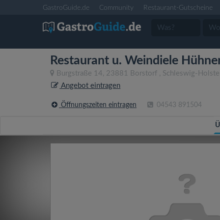
GastroGuide.de
Community
Restaurant-Gutscheine
Restaurant u. Weindiele Hühne
Burgstraße 14
,
23881
Borstorf
,
Schleswig-Holste
Angebot eintragen
Öffnungszeiten eintragen
04543 891504
Ü