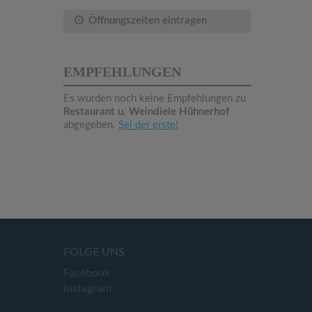
Öffnungszeiten eintragen
EMPFEHLUNGEN
Es wurden noch keine Empfehlungen zu
Restaurant u. Weindiele Hühnerhof
abgegeben.
Sei der erste!
FOLGE UNS
Facebook
Instagram