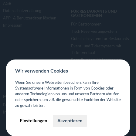
AGB
Datenschutzerklärung
FÜR RESTAURANTS UND
GASTRONOMEN
APP- & Benutzerdaten löschen
Für Gastronomen
Impressum
Tisch Reservierungsystem
Gutscheinsystem für Restaurants
Event- und Ticketsystem mit
Ticketverkauf
Bestellsystem Lieferung und
TakeAway
Wir verwenden Cookies
Webseiten für Restaurant
Eigene App für Restaurant
Wenn Sie unsere Webseiten besuchen, kann Ihre
Systemsoftware Informationen in Form von Cookies oder
anderen Technologien von uns und unseren Partnern abrufen
FOLGE UNS
oder speichern, um z.B. die gewünschte Funktion der Website
Facebook
zu gewährleisten.
Instagram
Einstellungen
Akzeptieren