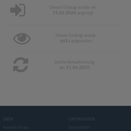
Dieser Eintrag wurde am
19.03.2024
angelegt
Dieser Eintrag wurde
661
x aufgerufen
Letzte Aktualisierung
am
11.06.2025
ÜBER
GASTROGUIDE
Kontaktanfrage
Deutschland