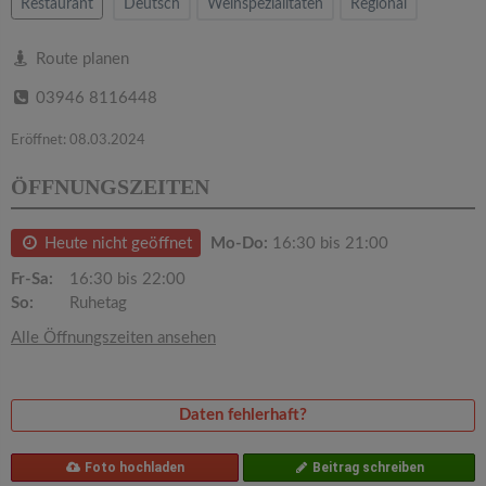
v
Restaurant
Deutsch
Weinspezialitäten
Regional
i
Route planen
03946 8116448
g
Eröffnet: 08.03.2024
a
ÖFFNUNGSZEITEN
t
Heute nicht geöffnet
Mo-Do:
16:30 bis 21:00
Fr-Sa:
16:30 bis 22:00
i
So:
Ruhetag
Alle Öffnungszeiten ansehen
o
n
Daten fehlerhaft?
Foto hochladen
Beitrag schreiben