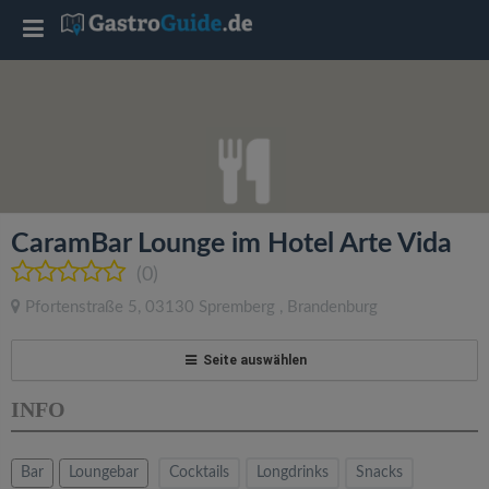
T
o
g
g
CaramBar Lounge im Hotel Arte Vida
l
(0)
Pfortenstraße 5
,
03130
Spremberg
,
Brandenburg
e
Seite auswählen
n
INFO
a
Bar
Loungebar
Cocktails
Longdrinks
Snacks