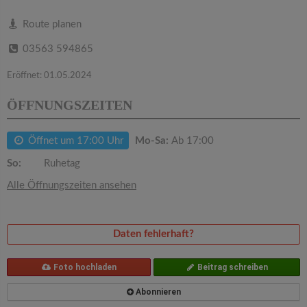
v
Route planen
i
03563 594865
g
Eröffnet: 01.05.2024
ÖFFNUNGSZEITEN
a
Öffnet um 17:00 Uhr
Mo-Sa:
Ab 17:00
t
So:
Ruhetag
i
Alle Öffnungszeiten ansehen
o
Daten fehlerhaft?
n
Foto hochladen
Beitrag schreiben
Abonnieren