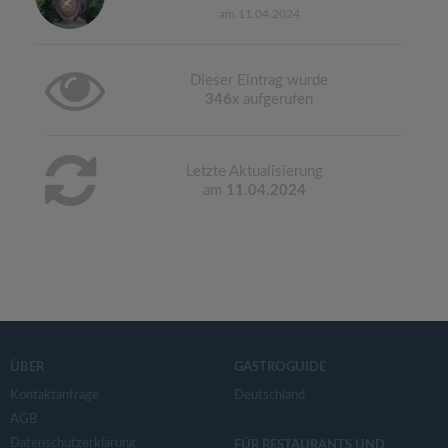
am 11.04.2024
Dieser Eintrag wurde
346
x aufgerufen
Letzte Aktualisierung
am
11.04.2024
ÜBER
GASTROGUIDE
Kontaktanfrage
Deutschland
AGB
Datenschutzerklärung
FÜR RESTAURANTS UND