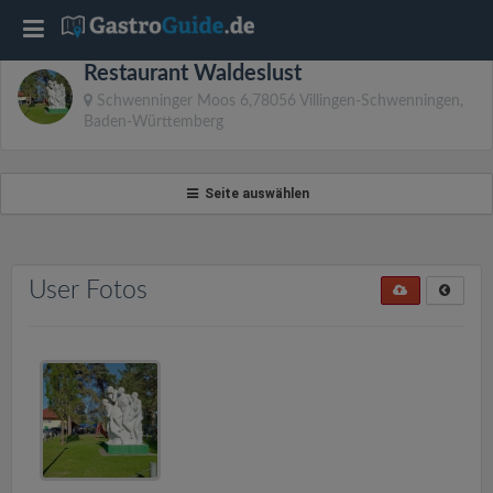
T
Restaurant Waldeslust
o
Schwenninger Moos 6,78056 Villingen-Schwenningen,
Baden-Württemberg
g
Seite auswählen
g
l
User Fotos
e
n
a