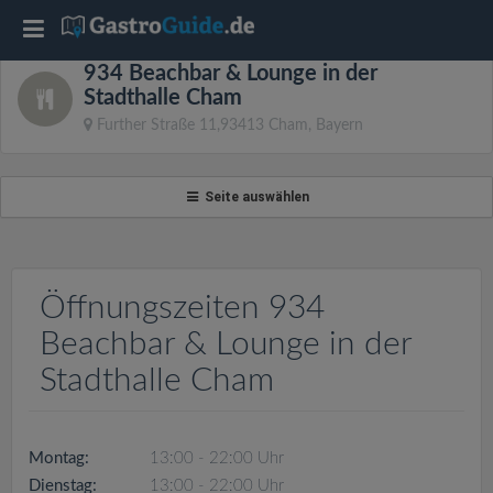
T
934 Beachbar & Lounge in der
o
Stadthalle Cham
Further Straße 11,93413 Cham, Bayern
g
Seite auswählen
g
l
Öffnungszeiten 934
e
Beachbar & Lounge in der
Stadthalle Cham
n
a
Montag:
13:00 - 22:00 Uhr
Dienstag:
13:00 - 22:00 Uhr