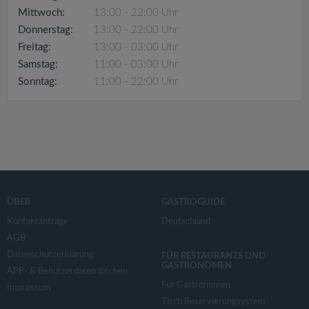
v
Mittwoch:
13:00 - 22:00 Uhr
Donnerstag:
13:00 - 22:00 Uhr
i
Freitag:
13:00 - 03:00 Uhr
Samstag:
11:00 - 03:00 Uhr
g
Sonntag:
11:00 - 22:00 Uhr
a
t
i
ÜBER
GASTROGUIDE
o
Kontaktanfrage
Deutschland
AGB
Datenschutzerklärung
n
FÜR RESTAURANTS UND
GASTRONOMEN
APP- & Benutzerdaten löschen
Für Gastronomen
Impressum
Tisch Reservierungsystem