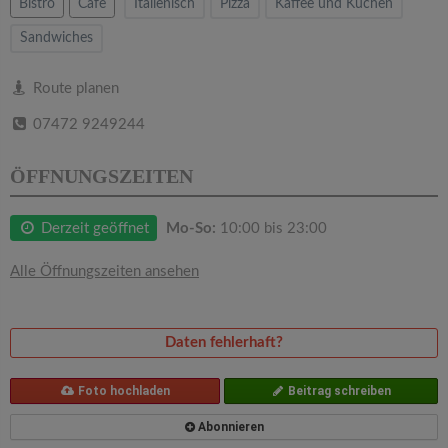
v
Bistro
Cafe
Italienisch
Pizza
Kaffee und Kuchen
Sandwiches
i
Route planen
g
07472 9249244
a
ÖFFNUNGSZEITEN
t
Derzeit geöffnet
Mo-So:
10:00 bis 23:00
i
Alle Öffnungszeiten ansehen
o
Daten fehlerhaft?
n
Foto hochladen
Beitrag schreiben
Abonnieren