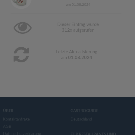
am 01.08.2024
Dieser Eintrag wurde
312
x aufgerufen
Letzte Aktualisierung
am
01.08.2024
ÜBER
GASTROGUIDE
Kontaktanfrage
Deutschland
AGB
Datenschutzerklärung
FÜR RESTAURANTS UND