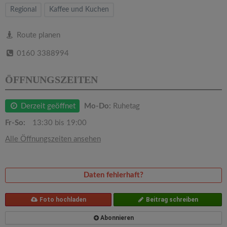
v
Regional
Kaffee und Kuchen
i
Route planen
0160 3388994
g
ÖFFNUNGSZEITEN
a
Derzeit geöffnet
Mo-Do:
Ruhetag
t
Fr-So:
13:30 bis 19:00
i
Alle Öffnungszeiten ansehen
o
Daten fehlerhaft?
n
Foto hochladen
Beitrag schreiben
Abonnieren