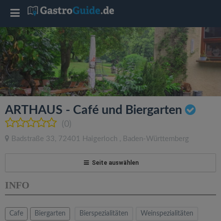
T
o
g
g
ARTHAUS - Café und Biergarten
l
(0)
Badstraße 33
,
72401
Haigerloch
,
Baden-Württemberg
e
Seite auswählen
n
INFO
a
Cafe
Biergarten
Bierspezialitäten
Weinspezialitäten