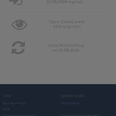
22.08.2024
angelegt
Dieser Eintrag wurde
423
x aufgerufen
Letzte Aktualisierung
am
22.08.2024
ÜBER
GASTROGUIDE
Kontaktanfrage
Deutschland
AGB
Datenschutzerklärung