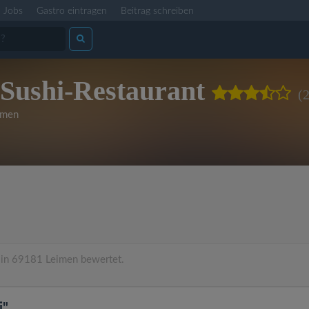
Jobs
Gastro eintragen
Beitrag schreiben
 Sushi-Restaurant
(
imen
in 69181 Leimen bewertet.
i"