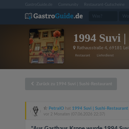
GastroGuide.de
Community
Restaurant-Gutscheine
1994 Suvi |
Rathausstraße 4
,
69181 Le
Restaurant
Lieferdienst
Zurück zu 1994 Suvi | Sushi-Restaurant
PetraIO
hat
1994 Suvi | Sushi-Restaurant
vor 2 Monaten
(07.06.2026 22:37)
"Aus Gasthaus Krone wurde 1994 Suv