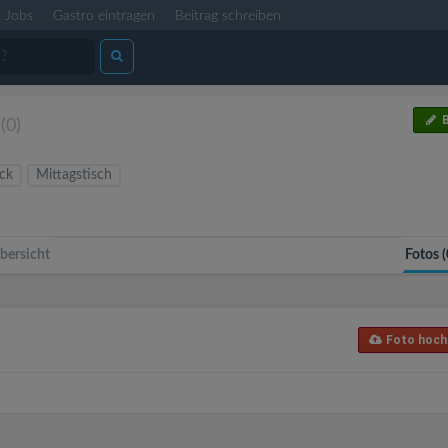
Jobs
Gastro eintragen
Beitrag schreiben
B
(0)
ck
Mittagstisch
bersicht
Fotos (
Foto hoch