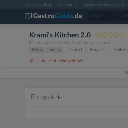
GastroGuide.de
Community
Restaurant-Gutscheine
Krami‘s Kitchen 2.0
Carlstraße 1
,
09496
Marienberg
,
Sachsen
Bistro
Imbiss
Deutsch
Bürgerlich
Frühstü
Heute nicht mehr geöffnet
Ü
Fotogalerie