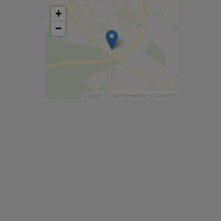
+
−
Leaflet
| ©
OpenStreetMap
©
CartoDB