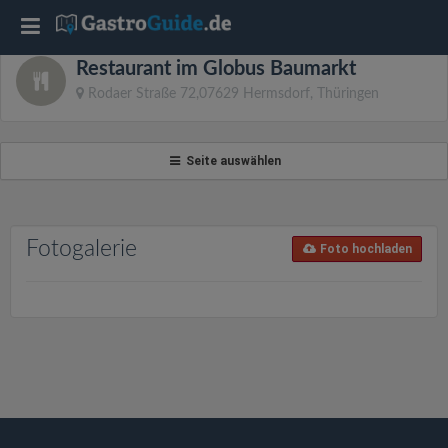
T
Restaurant im Globus Baumarkt
o
Rodaer Straße 72,07629 Hermsdorf, Thüringen
g
Seite auswählen
g
l
Fotogalerie
Foto hochladen
e
n
a