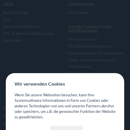
v
ÜBER
GASTROGUIDE
Kontaktanfrage
Deutschland
i
AGB
Datenschutzerklärung
FÜR RESTAURANTS UND
g
GASTRONOMEN
APP- & Benutzerdaten löschen
Für Gastronomen
Impressum
a
Tisch Reservierungsystem
Gutscheinsystem für Restaurants
Event- und Ticketsystem mit
t
Ticketverkauf
Bestellsystem Lieferung und
i
TakeAway
Wir verwenden Cookies
Webseiten für Restaurant
o
Eigene App für Restaurant
Wenn Sie unsere Webseiten besuchen, kann Ihre
Systemsoftware Informationen in Form von Cookies oder
anderen Technologien von uns und unseren Partnern abrufen
n
FOLGE UNS
oder speichern, um z.B. die gewünschte Funktion der Website
Facebook
zu gewährleisten.
Instagram