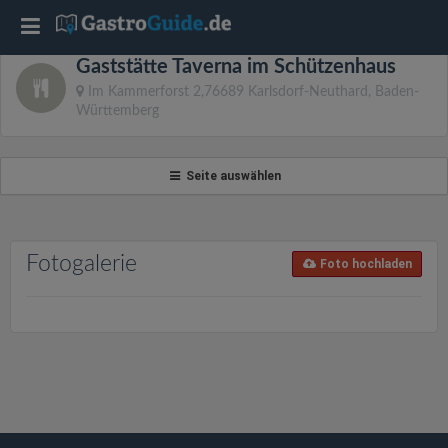
T
Gaststätte Taverna im Schützenhaus
o
Im Kammerforst 2,76689 Karlsdorf-Neuthard, Baden-
Württemberg
g
Seite auswählen
g
l
Fotogalerie
Foto hochladen
e
n
a