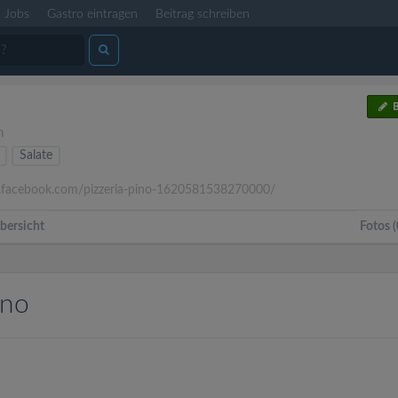
Jobs
Gastro eintragen
Beitrag schreiben
B
n
Salate
acebook.com/pizzeria-pino-1620581538270000/
bersicht
Fotos (
ino