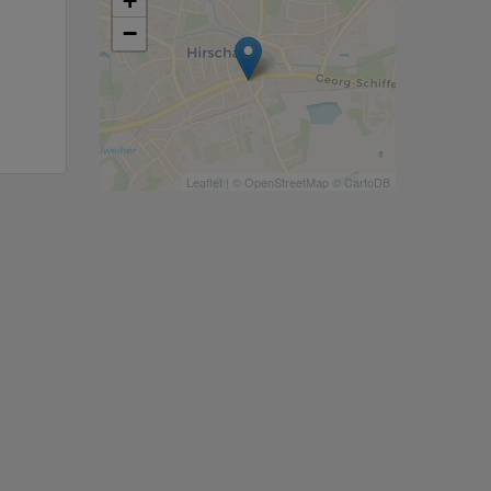
+
−
Leaflet
| ©
OpenStreetMap
©
CartoDB