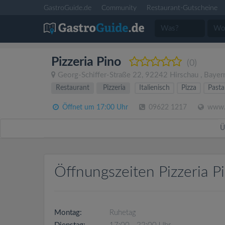
GastroGuide.de
Community
Restaurant-Gutscheine
Pizzeria Pino
(0)
Georg-Schiffer-Straße 22
,
92242
Hirschau
,
Bayer
Restaurant
Pizzeria
Italienisch
Pizza
Pasta
Öffnet um 17:00 Uhr
09622 1217
www.f
Ü
Öffnungszeiten Pizzeria P
Montag:
Ruhetag