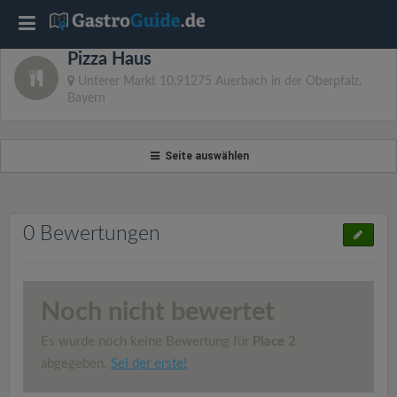
T
Pizza Haus
o
Unterer Markt 10,91275 Auerbach in der Oberpfalz,
Bayern
g
Seite auswählen
g
l
0 Bewertungen
e
n
Noch nicht bewertet
Es wurde noch keine Bewertung für
Place 2
a
abgegeben.
Sei der erste!