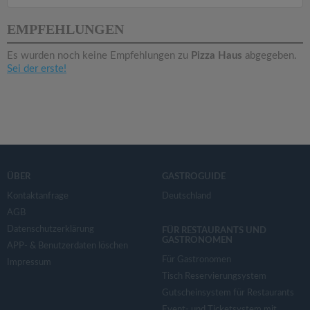
v
EMPFEHLUNGEN
i
Es wurden noch keine Empfehlungen zu
Pizza Haus
abgegeben.
Sei der erste!
g
a
t
ÜBER
GASTROGUIDE
i
Kontaktanfrage
Deutschland
AGB
o
Datenschutzerklärung
FÜR RESTAURANTS UND
GASTRONOMEN
APP- & Benutzerdaten löschen
n
Für Gastronomen
Impressum
Tisch Reservierungsystem
Gutscheinsystem für Restaurants
Event- und Ticketsystem mit