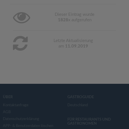
Dieser Eintrag wurde
1828
x aufgerufen
Letzte Aktualisierung
am
11.09.2019
ÜBER
GASTROGUIDE
Kontaktanfrage
Deutschland
AGB
Datenschutzerklärung
FÜR RESTAURANTS UND
GASTRONOMEN
APP- & Benutzerdaten löschen