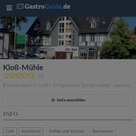
T
o
g
g
Kloß-Mühle
l
(0)
Niedermarkt 5
,
02681
Schirgiswalde
(Schirgiswalde)
,
Sachsen
e
Seite auswählen
n
INFO
a
Cafe
Konditorei
Kaffee und Kuchen
Backwaren