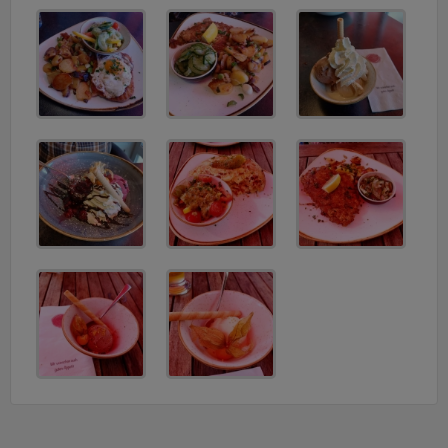
v
i
g
a
t
i
o
n