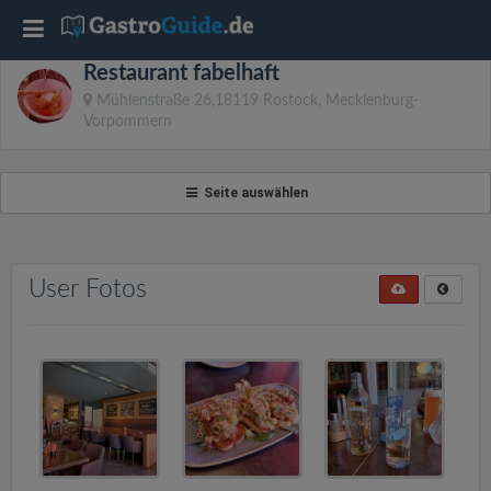
T
Restaurant fabelhaft
o
Mühlenstraße 26,18119 Rostock, Mecklenburg-
Vorpommern
g
Seite auswählen
g
l
User Fotos
e
n
a