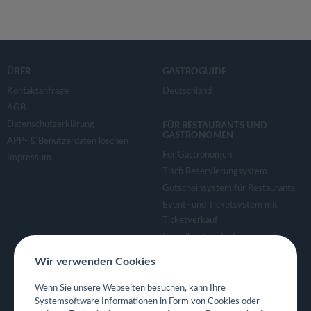
ÜBER
GASTROGUIDE
Kontaktanfrage
Deutschland
AGB
Datenschutzerklärung
FÜR RESTAURANTS UND
GASTRONOMEN
APP- & Benutzerdaten löschen
Für Gastronomen
Impressum
Tisch Reservierungsystem
Gutscheinsystem für Restaurants
Event- und Ticketsystem mit
Ticketverkauf
Bestellsystem Lieferung und
TakeAway
Wir verwenden Cookies
Webseiten für Restaurant
Eigene App für Restaurant
Wenn Sie unsere Webseiten besuchen, kann Ihre
Systemsoftware Informationen in Form von Cookies oder