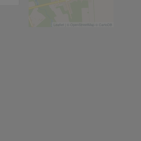
Leaflet
| ©
OpenStreetMap
©
CartoDB