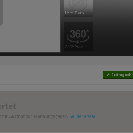
User-Fotos
360° Pano
Beitrag schr
rtet
g für
Gasthof zur Tanne
abgegeben.
Sei der erste!