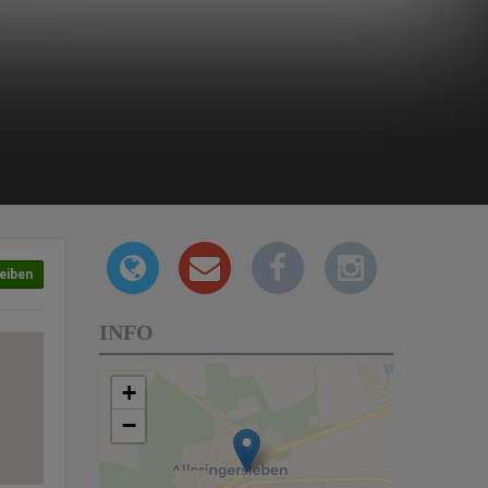
eiben
INFO
+
−