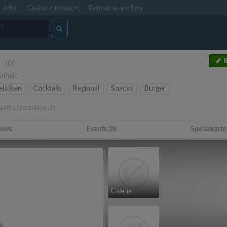
Jobs
Gastro eintragen
Beitrag schreiben
B
(0)
nhalt
alitäten
Cocktails
Regional
Snacks
Burger
sthofzurtanne.de
ews
Events (0)
Speisekarte
Galerie