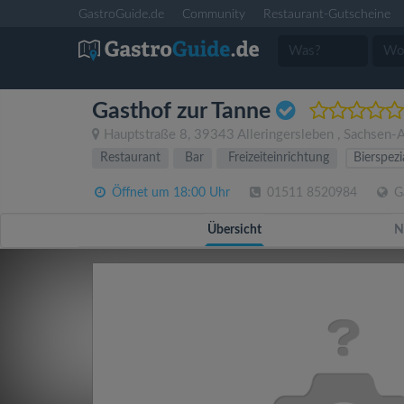
GastroGuide.de
Community
Restaurant-Gutscheine
Gasthof zur Tanne
Hauptstraße 8
,
39343
Alleringersleben
,
Sachsen-A
Restaurant
Bar
Freizeiteinrichtung
Bierspezi
Öffnet um 18:00 Uhr
01511 8520984
Ga
Übersicht
N