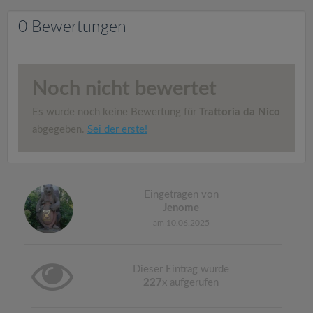
v
0 Bewertungen
i
g
Noch nicht bewertet
a
Es wurde noch keine Bewertung für
Trattoria da Nico
abgegeben.
Sei der erste!
t
i
Eingetragen von
Jenome
o
am 10.06.2025
n
Dieser Eintrag wurde
227
x aufgerufen