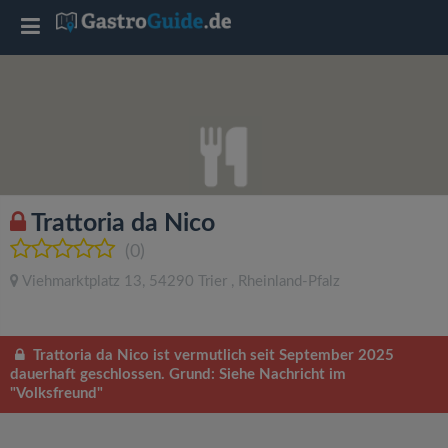
T
o
g
g
Trattoria da Nico
l
(0)
Viehmarktplatz 13
,
54290
Trier
,
Rheinland-Pfalz
e
n
Trattoria da Nico ist vermutlich seit September 2025
dauerhaft geschlossen. Grund: Siehe Nachricht im
"Volksfreund"
a