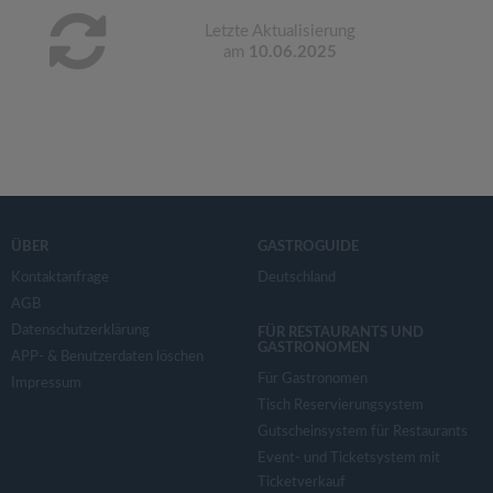
Letzte Aktualisierung
am
10.06.2025
ÜBER
GASTROGUIDE
Kontaktanfrage
Deutschland
AGB
Datenschutzerklärung
FÜR RESTAURANTS UND
GASTRONOMEN
APP- & Benutzerdaten löschen
Für Gastronomen
Impressum
Tisch Reservierungsystem
Gutscheinsystem für Restaurants
Event- und Ticketsystem mit
Ticketverkauf