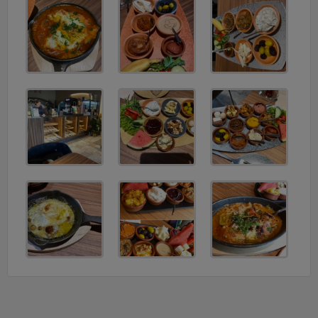
v
i
g
a
t
i
o
n