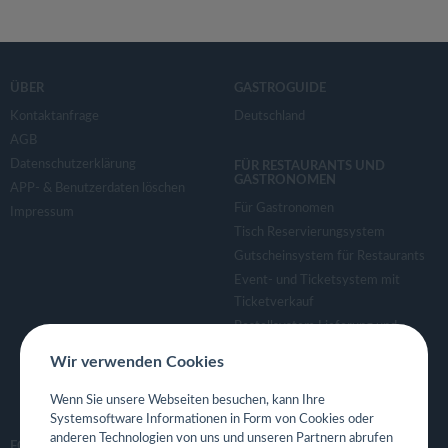
ÜBER
GASTROGUIDE
Kontaktanfrage
Deutschland
AGB
Datenschutzerklärung
FÜR RESTAURANTS UND
GASTRONOMEN
APP- & Benutzerdaten löschen
Für Gastronomen
Impressum
Tisch Reservierungsystem
Gutscheinsystem für Restaurants
Event- und Ticketsystem mit
Ticketverkauf
Bestellsystem Lieferung und
TakeAway
Wir verwenden Cookies
Webseiten für Restaurant
Eigene App für Restaurant
Wenn Sie unsere Webseiten besuchen, kann Ihre
Systemsoftware Informationen in Form von Cookies oder
anderen Technologien von uns und unseren Partnern abrufen
FOLGE UNS