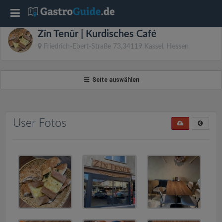
T
Zîn Tenûr | Kurdisches Café
o
Friedrich-Ebert-Straße 73,34119 Kassel, Hessen
g
Seite auswählen
g
l
User Fotos
e
n
a