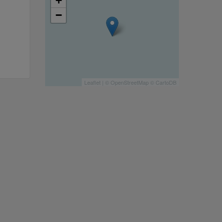
+
−
Leaflet
| ©
OpenStreetMap
©
CartoDB