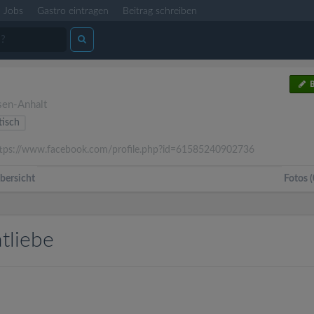
Jobs
Gastro eintragen
Beitrag schreiben
B
sen-Anhalt
tisch
tps://www.facebook.com/profile.php?id=61585240902736
bersicht
Fotos (
tliebe