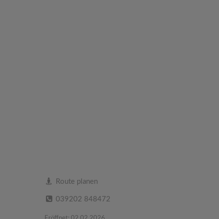
Route planen
039202 848472
Eröffnet: 02.02.2026