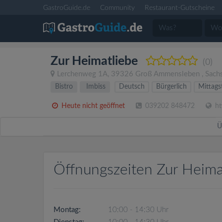
GastroGuide.de
Community
Restaurant-Gutscheine
Zur Heimatliebe
(0)
Lerchenweg 1A
,
39326
Groß Ammensleben
,
Sach
Bistro
Imbiss
Deutsch
Bürgerlich
Mittags
Heute nicht geöffnet
039202 848472
ht
Ü
Öffnungszeiten Zur Heima
Montag:
10:00 - 14:30 Uhr