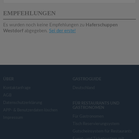
v
EMPFEHLUNGEN
i
Es wurden noch keine Empfehlungen zu
Haferschuppen
Westdorf
abgegeben.
Sei der erste!
g
a
t
ÜBER
GASTROGUIDE
i
Kontaktanfrage
Deutschland
AGB
o
Datenschutzerklärung
FÜR RESTAURANTS UND
GASTRONOMEN
APP- & Benutzerdaten löschen
n
Für Gastronomen
Impressum
Tisch Reservierungsystem
Gutscheinsystem für Restaurants
Event- und Ticketsystem mit