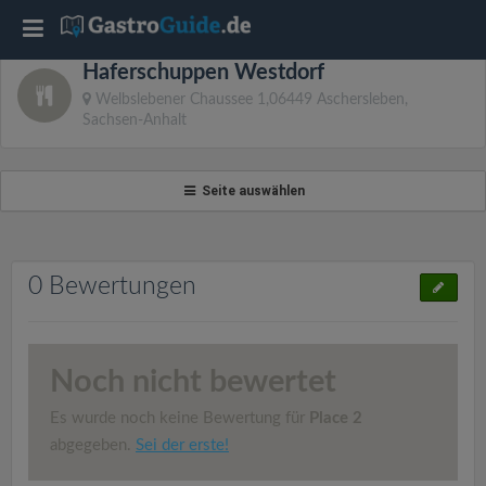
T
Haferschuppen Westdorf
o
Welbslebener Chaussee 1,06449 Aschersleben,
Sachsen-Anhalt
g
Seite auswählen
g
l
0 Bewertungen
e
n
Noch nicht bewertet
Es wurde noch keine Bewertung für
Place 2
a
abgegeben.
Sei der erste!