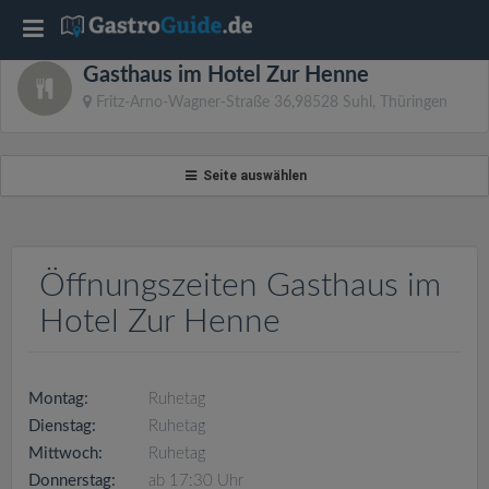
T
Gasthaus im Hotel Zur Henne
o
Fritz-Arno-Wagner-Straße 36,98528 Suhl, Thüringen
g
Seite auswählen
g
l
Öffnungszeiten Gasthaus im
Hotel Zur Henne
e
n
Montag:
Ruhetag
Dienstag:
Ruhetag
a
Mittwoch:
Ruhetag
Donnerstag:
ab 17:30 Uhr