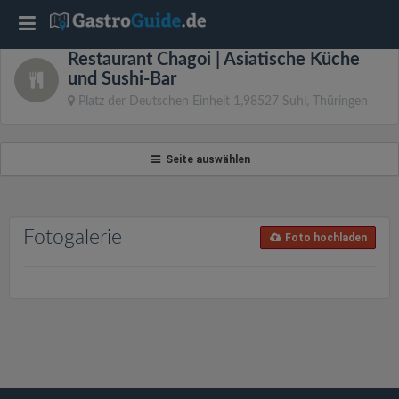
T
Restaurant Chagoi | Asiatische Küche
o
und Sushi-Bar
Platz der Deutschen Einheit 1,98527 Suhl, Thüringen
g
Seite auswählen
g
l
Fotogalerie
Foto hochladen
e
n
a