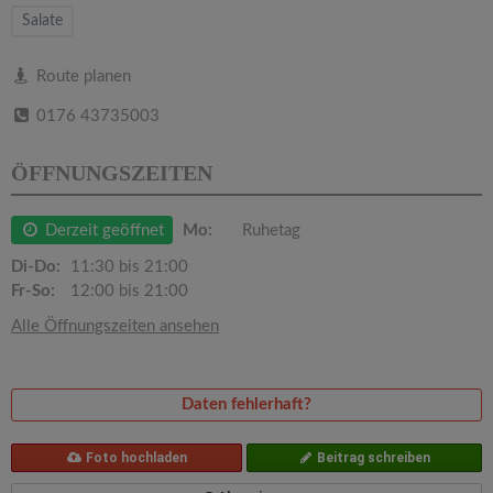
v
Salate
i
Route planen
0176 43735003
g
ÖFFNUNGSZEITEN
a
Derzeit geöffnet
Mo:
Ruhetag
t
Di-Do:
11:30 bis 21:00
Fr-So:
12:00 bis 21:00
i
Alle Öffnungszeiten ansehen
o
Daten fehlerhaft?
n
Foto hochladen
Beitrag schreiben