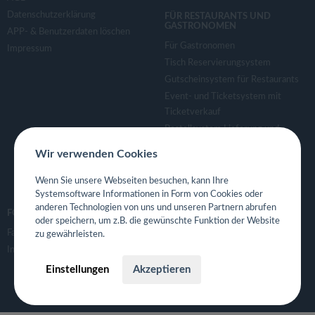
Datenschutzerklärung
FÜR RESTAURANTS UND
GASTRONOMEN
APP- & Benutzerdaten löschen
Für Gastronomen
Impressum
Tisch Reservierungsystem
Gutscheinsystem für Restaurants
Event- und Ticketsystem mit
Ticketverkauf
Bestellsystem Lieferung und
TakeAway
Wir verwenden Cookies
Webseiten für Restaurant
Eigene App für Restaurant
Wenn Sie unsere Webseiten besuchen, kann Ihre
Systemsoftware Informationen in Form von Cookies oder
anderen Technologien von uns und unseren Partnern abrufen
FOLGE UNS
oder speichern, um z.B. die gewünschte Funktion der Website
Facebook
zu gewährleisten.
Instagram
Einstellungen
Akzeptieren