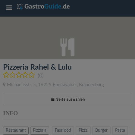
T
o
g
g
Pizzeria Rahel & Lulu
l
(0)
Michaelisstr. 5
,
16225
Eberswalde
,
Brandenburg
e
Seite auswählen
n
INFO
a
Restaurant
Pizzeria
Fastfood
Pizza
Burger
Pasta