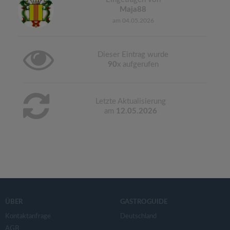
Maja88
am 04.05.2026
Dieser Eintrag wurde
90
x aufgerufen
Letzte Aktualisierung
am
12.05.2026
ÜBER
GASTROGUIDE
Kontaktanfrage
Deutschland
AGB