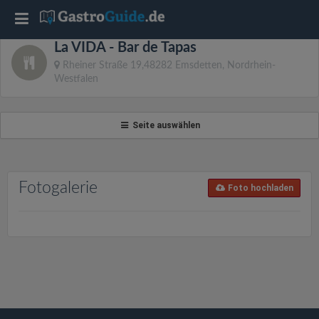
T
La VIDA - Bar de Tapas
o
Rheiner Straße 19,48282 Emsdetten, Nordrhein-
Westfalen
g
Seite auswählen
g
l
Fotogalerie
Foto hochladen
e
n
a