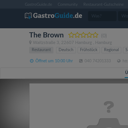
GastroGuide.de
Community
Restaurant-Gutscheine
The Brown
(0)
Waitzstraße 3
,
22607
Hamburg
,
Hamburg
Restaurant
Deutsch
Frühstück
Regional
S
Öffnet um 10:00 Uhr
040 74201333
htt
Ü