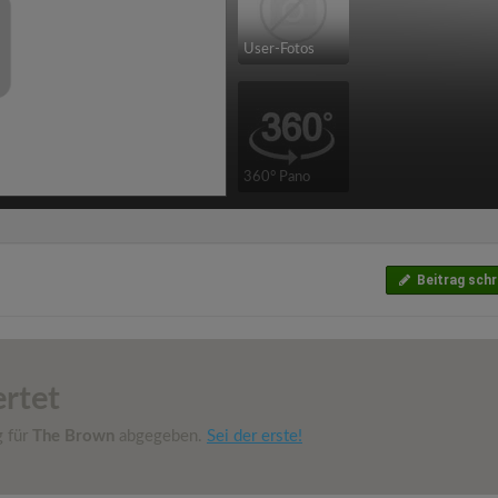
User-Fotos
360° Pano
Beitrag schr
rtet
g für
The Brown
abgegeben.
Sei der erste!