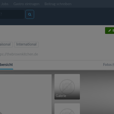
Jobs
Gastro eintragen
Beitrag schreiben
B
aisonal
International
ps://thebrownkitchen.de
bersicht
Fotos (
Galerie