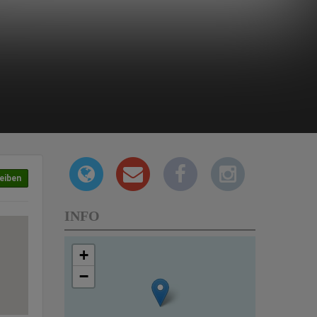
eiben
INFO
+
−