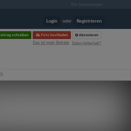
Für Gastronomen
Login
oder
Registrieren
eitrag schreiben
Foto hochladen
Abonnieren
Das ist mein Betrieb
Daten fehlerhaft?
0)