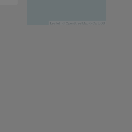
Leaflet
| ©
OpenStreetMap
©
CartoDB