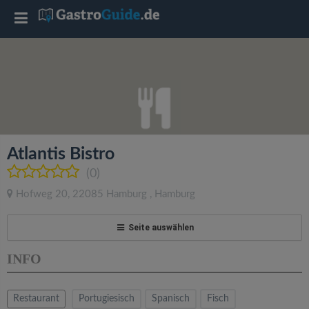
T
o
g
g
Atlantis Bistro
l
(0)
Hofweg 20
,
22085
Hamburg
,
Hamburg
e
Seite auswählen
n
INFO
a
Restaurant
Portugiesisch
Spanisch
Fisch