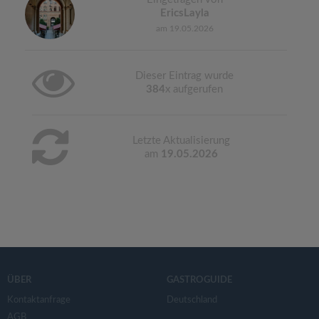
EricsLayla
am 19.05.2026
Dieser Eintrag wurde
384
x aufgerufen
Letzte Aktualisierung
am
19.05.2026
ÜBER
GASTROGUIDE
Kontaktanfrage
Deutschland
AGB