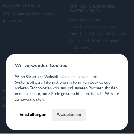
Datenschutzerklärung
FÜR RESTAURANTS UND
GASTRONOMEN
APP- & Benutzerdaten löschen
Für Gastronomen
Impressum
Tisch Reservierungsystem
Gutscheinsystem für Restaurants
Event- und Ticketsystem mit
Ticketverkauf
Bestellsystem Lieferung und
TakeAway
Wir verwenden Cookies
Webseiten für Restaurant
Eigene App für Restaurant
Wenn Sie unsere Webseiten besuchen, kann Ihre
Systemsoftware Informationen in Form von Cookies oder
anderen Technologien von uns und unseren Partnern abrufen
FOLGE UNS
oder speichern, um z.B. die gewünschte Funktion der Website
Facebook
zu gewährleisten.
Instagram
Einstellungen
Akzeptieren