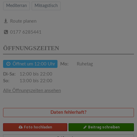
v
Mediterran
Mittagstisch
i
Route planen
0177 6285441
g
ÖFFNUNGSZEITEN
a
Öffnet um 12:00 Uhr
Mo:
Ruhetag
t
Di-Sa:
12:00 bis 22:00
So:
13:00 bis 22:00
i
Alle Öffnungszeiten ansehen
o
Daten fehlerhaft?
n
Foto hochladen
Beitrag schreiben