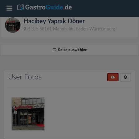
T
Hacibey Yaprak Döner
o
R 3, 5,68161 Mannheim, Baden-Württemberg
g
Seite auswählen
g
l
User Fotos
e
n
a