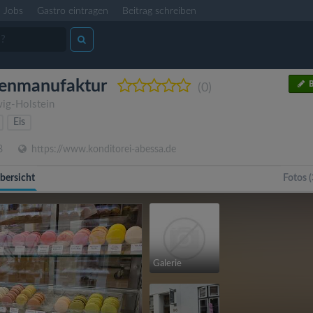
Jobs
Gastro eintragen
Beitrag schreiben
denmanufaktur
B
(0)
ig-Holstein
Eis
8
https://www.konditorei-abessa.de
bersicht
Fotos (
Galerie