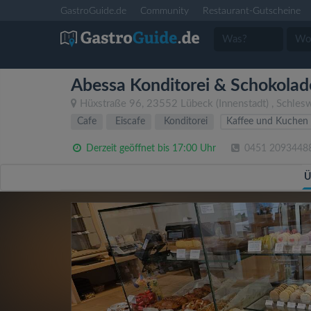
GastroGuide.de
Community
Restaurant-Gutscheine
Abessa Konditorei & Schokola
Hüxstraße 96
,
23552
Lübeck
(Innenstadt)
,
Schlesw
Cafe
Eiscafe
Konditorei
Kaffee und Kuchen
Derzeit geöffnet bis 17:00 Uhr
0451 2093448
Ü