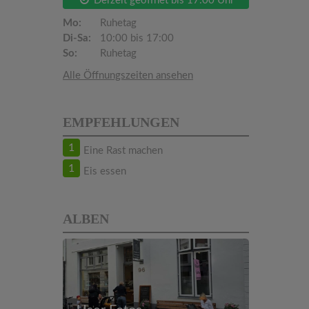
Derzeit geöffnet bis 17:00 Uhr
Mo:
Ruhetag
Di-Sa:
10:00 bis 17:00
So:
Ruhetag
Alle Öffnungszeiten ansehen
EMPFEHLUNGEN
1
Eine Rast machen
1
Eis essen
ALBEN