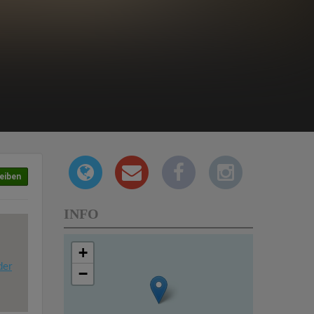
eiben
INFO
+
der
−