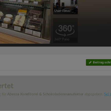
User-Fotos
360° Pano
Beitrag schr
rtet
g für
Abessa Konditorei & Schokoladenmanufaktur
abgegeben.
Sei 