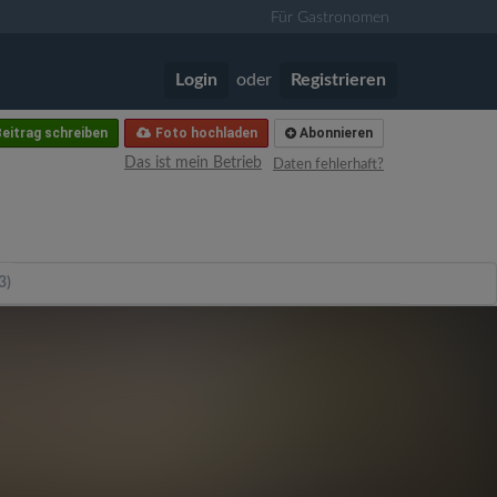
Für Gastronomen
Login
oder
Registrieren
eitrag schreiben
Foto hochladen
Abonnieren
Das ist mein Betrieb
Daten fehlerhaft?
3)