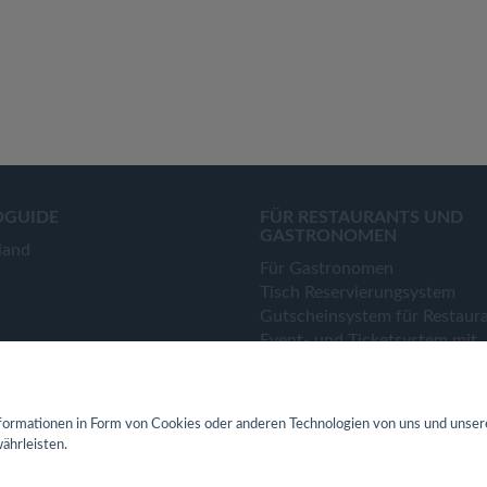
OGUIDE
FÜR RESTAURANTS UND
GASTRONOMEN
land
Für Gastronomen
Tisch Reservierungsystem
Gutscheinsystem für Restaur
Event- und Ticketsystem mit
Ticketverkauf
Bestellsystem Lieferung und
TakeAway
ormationen in Form von Cookies oder anderen Technologien von uns und unser
Webseiten für Restaurant
ährleisten.
Eigene App für Restaurant