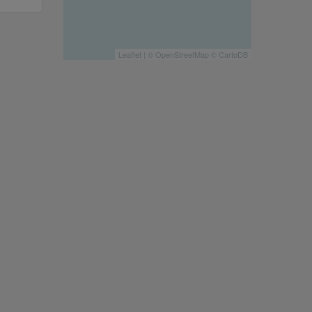
Leaflet
| ©
OpenStreetMap
©
CartoDB