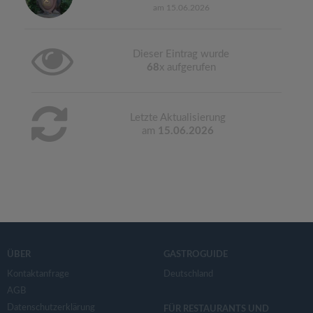
am 15.06.2026
Dieser Eintrag wurde
68
x aufgerufen
Letzte Aktualisierung
am
15.06.2026
ÜBER
GASTROGUIDE
Kontaktanfrage
Deutschland
AGB
Datenschutzerklärung
FÜR RESTAURANTS UND