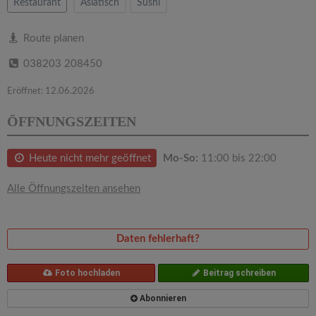
v
Restaurant
Asiatisch
Sushi
i
Route planen
038203 208450
g
Eröffnet: 12.06.2026
a
ÖFFNUNGSZEITEN
t
Heute nicht mehr geöffnet
Mo-So:
11:00 bis 22:00
i
Alle Öffnungszeiten ansehen
o
Daten fehlerhaft?
n
Foto hochladen
Beitrag schreiben
Abonnieren