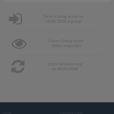
Dieser Eintrag wurde am
18.05.2010
angelegt
Dieser Eintrag wurde
1822
x aufgerufen
Letzte Aktualisierung
am
04.05.2026