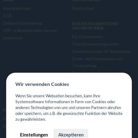
ÜBER
GASTROGUIDE
Kontaktanfrage
Deutschland
AGB
Datenschutzerklärung
FÜR RESTAURANTS UND
GASTRONOMEN
APP- & Benutzerdaten löschen
Für Gastronomen
Impressum
Tisch Reservierungsystem
Gutscheinsystem für Restaurants
Event- und Ticketsystem mit
Ticketverkauf
Bestellsystem Lieferung und
TakeAway
Wir verwenden Cookies
Webseiten für Restaurant
Eigene App für Restaurant
Wenn Sie unsere Webseiten besuchen, kann Ihre
Systemsoftware Informationen in Form von Cookies oder
anderen Technologien von uns und unseren Partnern abrufen
FOLGE UNS
oder speichern, um z.B. die gewünschte Funktion der Website
Facebook
zu gewährleisten.
Instagram
Einstellungen
Akzeptieren