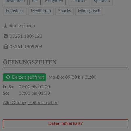
v
Restaurant
Bar
Biergarten
Deutsch
Spanisch
Frühstück
Mediterran
Snacks
Mittagstisch
i
Route planen
g
05251 1809123
a
05251 1809204
ÖFFNUNGSZEITEN
t
Derzeit geöffnet
Mo-Do:
09:00 bis 01:00
i
Fr-Sa:
09:00 bis 02:00
o
So:
09:00 bis 01:00
Alle Öffnungszeiten ansehen
n
Daten fehlerhaft?