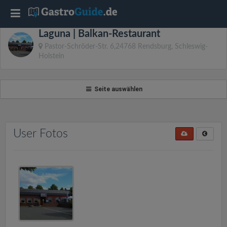
T
Laguna | Balkan-Restaurant
o
Pastor-Schröder-Str. 6,24768 Rendsburg, Schleswig-
Holstein
g
Seite auswählen
g
l
User Fotos
e
n
a