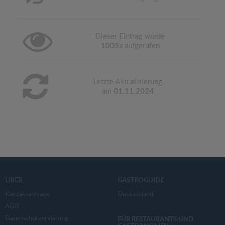
Dieser Eintrag wurde
1005
x aufgerufen
Letzte Aktualisierung
am
01.11.2024
ÜBER
GASTROGUIDE
Kontaktanfrage
Deutschland
AGB
Datenschutzerklärung
FÜR RESTAURANTS UND