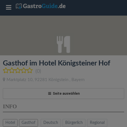
T
o
g
g
Gasthof im Hotel Königsteiner Hof
l
(0)
Marktplatz 10
,
92281
Königstein
,
Bayern
e
Seite auswählen
n
INFO
a
Hotel
Gasthof
Deutsch
Bürgerlich
Regional