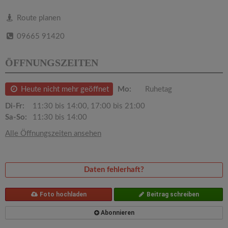
v
Route planen
i
09665 91420
g
ÖFFNUNGSZEITEN
a
Heute nicht mehr geöffnet
Mo:
Ruhetag
Di-Fr:
11:30 bis 14:00, 17:00 bis 21:00
t
Sa-So:
11:30 bis 14:00
Alle Öffnungszeiten ansehen
i
o
Daten fehlerhaft?
n
Foto hochladen
Beitrag schreiben
Abonnieren