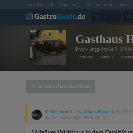
GastroGuide.de
Community
Restaurant-Gutscheine
Gasthaus 
Von-Lingg-Straße 7
,
87484
Restaurant
Gasthaus
Biergart
Zurück zu Gasthaus Hasen
Keeshond
hat
Gasthaus Hasen
in 87484 N
vor 10 Jahren
(05.04.2016 18:51)
"Allgäuer Wirtshaus in dem Qualität u