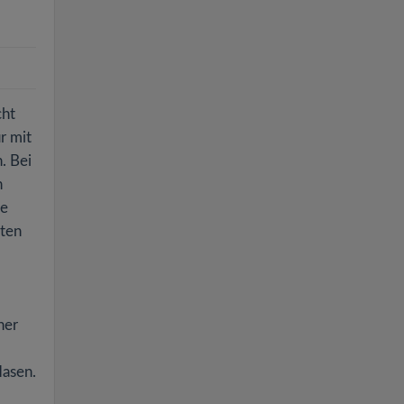
cht
r mit
. Bei
h
se
eten
her
Hasen.