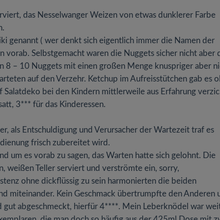
rviert, das Nesselwanger Weizen von etwas dunklerer Farbe
n.
iki genannt ( wer denkt sich eigentlich immer die Namen der
n vorab. Selbstgemacht waren die Nuggets sicher nicht aber 
von 8 – 10 Nuggets mit einen großen Menge knuspriger aber ni
rteten auf den Verzehr. Ketchup im Aufreisstütchen gab es 
f Salatdeko bei den Kindern mittlerweile aus Erfahrung verzic
att, 3*** für das Kinderessen.
er, als Entschuldigung und Verursacher der Wartezeit traf es
dienung frisch zubereitet wird.
d um es vorab zu sagen, das Warten hatte sich gelohnt. Die
weißen Teller serviert und verströmte ein, sorry,
tenz ohne dickflüssig zu sein harmonierten die beiden
nd miteinander. Kein Geschmack übertrumpfte den Anderen 
gut abgeschmeckt, hierfür 4****. Mein Leberknödel war wei
xemplaren, die man doch so häufig aus der 425ml Dose mit z