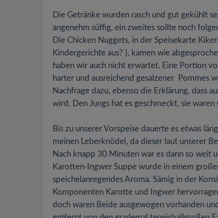
Die Getränke wurden rasch und gut gekühlt se
angenehm süffig, ein zweites sollte noch folge
Die Chicken Nuggets, in der Speisekarte Kiker
Kindergerichte aus? ), kamen wie abgesproche
haben wir auch nicht erwartet. Eine Portion 
harter und ausreichend gesalzener Pommes wa
Nachfrage dazu, ebenso die Erklärung, dass au
wird. Den Jungs hat es geschmeckt, sie waren s
Bis zu unserer Vorspeise dauerte es etwas läng
meinen Leberknödel, da dieser laut unserer Be
Nach knapp 30 Minuten war es dann so weit un
Karotten-Ingwer Suppe wurde in einem großen, 
speichelanregendes Aroma. Sämig in der Konsis
Komponenten Karotte und Ingwer hervorrage
doch waren Beide ausgewogen vorhanden und 
entfernt von den grademal tennisballgroßen E