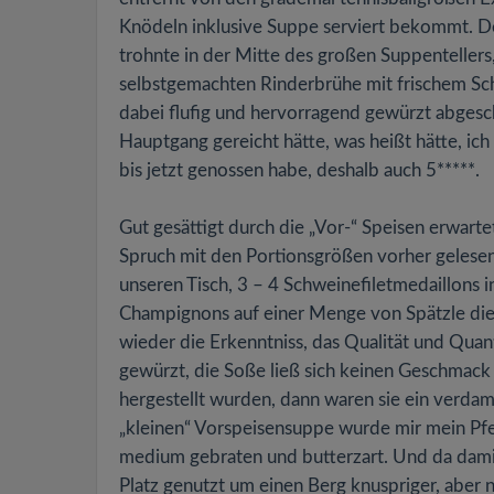
Knödeln inklusive Suppe serviert bekommt. D
trohnte in der Mitte des großen Suppentelle
selbstgemachten Rinderbrühe mit frischem Schi
dabei flufig und hervorragend gewürzt abgesc
Hauptgang gereicht hätte, was heißt hätte, ic
bis jetzt genossen habe, deshalb auch 5*****.
Gut gesättigt durch die „Vor-“ Speisen erwart
Spruch mit den Portionsgrößen vorher gelesen.
unseren Tisch, 3 – 4 Schweinefiletmedaillons i
Champignons auf einer Menge von Spätzle die 
wieder die Erkenntniss, das Qualität und Quan
gewürzt, die Soße ließ sich keinen Geschmack 
hergestellt wurden, dann waren sie ein verda
„kleinen“ Vorspeisensuppe wurde mir mein Pfef
medium gebraten und butterzart. Und da damit n
Platz genutzt um einen Berg knuspriger, aber 