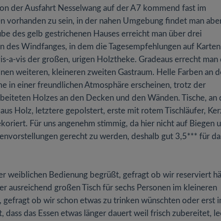
e von der Ausfahrt Nesselwang auf der A7 kommend fast im
en vorhanden zu sein, in der nahen Umgebung findet man abe
ube des gelb gestrichenen Hauses erreicht man über drei
en des Windfanges, in dem die Tagesempfehlungen auf Karten
is-a-vis der großen, urigen Holztheke. Gradeaus errecht man 
einen weiteren, kleineren zweiten Gastraum. Helle Farben an 
 in einer freundlichen Atmosphäre erscheinen, trotz der
rbeiteten Holzes an den Decken und den Wänden. Tische, an 
s Holz, letztere gepolstert, erste mit rotem Tischläufer, Ker
oriert. Für uns angenehm stimmig, da hier nicht auf Biegen 
envorstellungen gerecht zu werden, deshalb gut 3,5*** für da
r weiblichen Bedienung begrüßt, gefragt ob wir reserviert hä
ier ausreichend großen Tisch für sechs Personen im kleineren
 gefragt ob wir schon etwas zu trinken wünschten oder erst i
dass das Essen etwas länger dauert weil frisch zubereitet, le