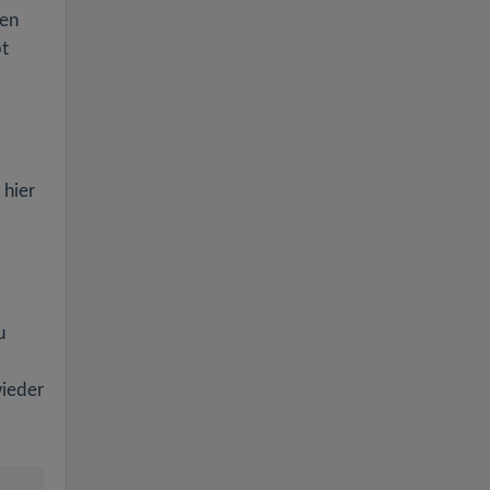
den
pt
 hier
u
wieder