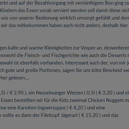
merkt und auf der Bezahlvorgang mit vernünftigem Bon ging r
indern das Essen vorab serviert werden soll damit diese nic
 uns von unserer Bedienung wirklich umsorgt gefühlt und den
t wir das mitbekommen haben auch nicht anders, deshalb hier
en kalte und warme Kleinigkeiten zur Vesper an, desweitere
owohl die Fleisch- und Fischgerichte wie auch die Desserts 
swahl ist ebenfalls vorhanden. Interessant auch der, von mir j
h gute und große Portionen, sagen Sie uns bitte Bescheid w
her gelesen....
l / € 2,90 ), ein Nesselwanger Weizen ( 0,5l ( € 3,20 ) und e
um Essen bestellten wir für die Kids zweimal Chicken Nuggets m
eise eine Karotten-Ingwersuppe ( € 4,20 ) und eine
sollte es dann der Filettopf Jägerart ( € 15,20 ) und das