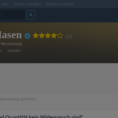
Jobs
Gastro eintragen
Beitrag schreiben
Hasen
(1)
 Nesselwang
en
Gaststätte
esselwang bewertet.
nd Quantität kein Widerspruch sind"