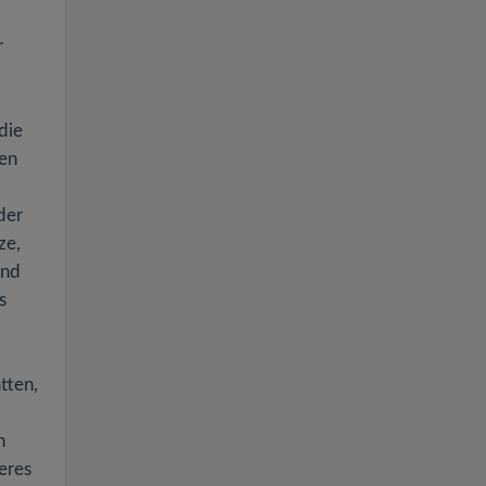
r
die
den
der
ze,
und
s
tten,
n
eres