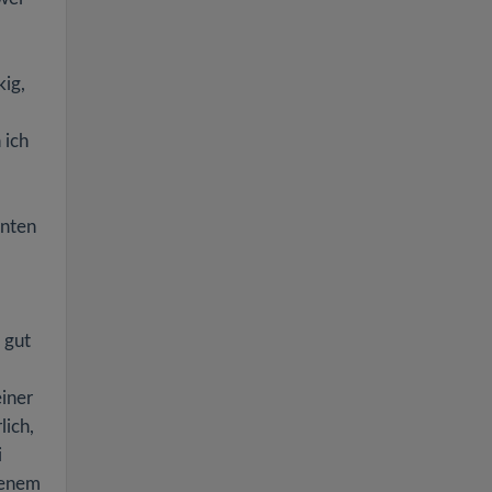
kig,
 ich
hnten
 gut
iner
lich,
i
tenem