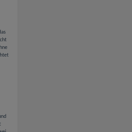
das
cht
ohne
htet
und
t
wei