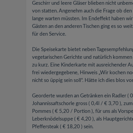
Geschirr und leere Gläser blieben nicht unbe
von statten. Angenehm auch die Frage ob den K
lange warten müssten. Im Endeffekt haben wir
Gästen an den anderen Tischen ging es so wei
für den Service.
Die Speisekarte bietet neben Tagesempfehlung
vegetarischen Gerichte und natürlich kommen s
zu kurz. Eine Kinderkarte mit ausreichender Au
frei wiedergegebene, Hinweis „Wir kochen noc
nicht so üppig sein soll“. Hätte ich dies blos vor
Georderte wurden an Getränken ein Radler ( 0,5
Johannissaftschorle gross ( 0,4l / € 3,70 ), z
Pommes ( € 5,20 / Portion ), für uns als Vorsp
Leberknödelsuppe ( € 4,20 ), als Hauptgerichte 
Pfeffersteak ( € 18,20 ) sein.