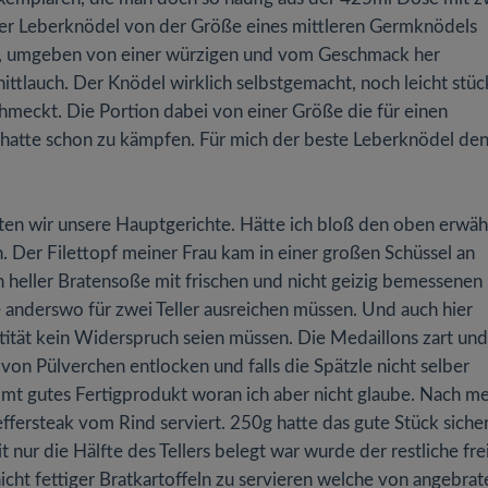
er Leberknödel von der Größe eines mittleren Germknödels
rs, umgeben von einer würzigen und vom Geschmack her
ttlauch. Der Knödel wirklich selbstgemacht, noch leicht stüc
hmeckt. Die Portion dabei von einer Größe die für einen
h hatte schon zu kämpfen. Für mich der beste Leberknödel den
eten wir unsere Hauptgerichte. Hätte ich bloß den oben erwä
 Der Filettopf meiner Frau kam in einer großen Schüssel an
n heller Bratensoße mit frischen und nicht geizig bemessenen
anderswo für zwei Teller ausreichen müssen. Und auch hier
tität kein Widerspruch seien müssen. Die Medaillons zart und
von Pülverchen entlocken und falls die Spätzle nicht selber
mmt gutes Fertigprodukt woran ich aber nicht glaube. Nach me
fersteak vom Rind serviert. 250g hatte das gute Stück sicher
ur die Hälfte des Tellers belegt war wurde der restliche fre
nicht fettiger Bratkartoffeln zu servieren welche von angebra