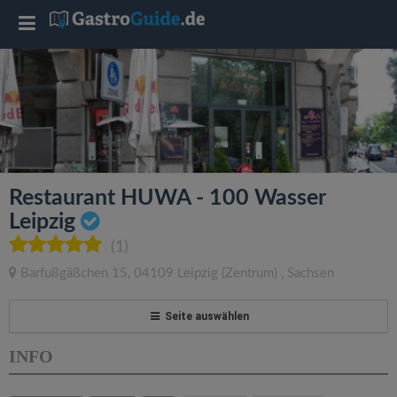
T
o
g
g
Restaurant HUWA - 100 Wasser
l
Leipzig
(1)
e
Barfußgäßchen 15
,
04109
Leipzig
(Zentrum)
,
Sachsen
n
Seite auswählen
a
INFO