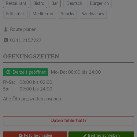
v
Restaurant
Bistro
Bar
Deutsch
Bürgerlich
Frühstück
Mediterran
Snacks
Sandwiches
i
Route planen
g
0341 2157927
a
ÖFFNUNGSZEITEN
t
Derzeit geöffnet
Mo-Do:
08:00 bis 24:00
i
Fr-Sa:
08:00 bis 02:00
So:
09:00 bis 24:00
o
Alle Öffnungszeiten ansehen
n
Daten fehlerhaft?
Foto hochladen
Beitrag schreiben