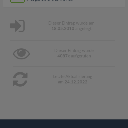
Dieser Eintrag wurde am
18.05.2010
angelegt
Dieser Eintrag wurde
4087
x aufgerufen
Letzte Aktualisierung
am
24.12.2022