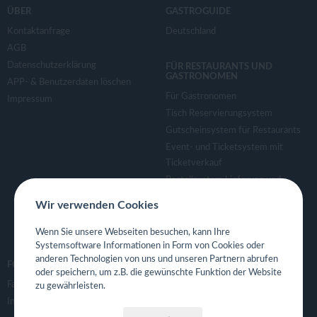
ÜBER
GASTROGUIDE
Kontaktanfrage
Deutschland
AGB
Datenschutzerklärung
FÜR RESTAURANTS UND
GASTRONOMEN
APP- & Benutzerdaten löschen
Für Gastronomen
Impressum
Tisch Reservierungsystem
Gutscheinsystem für Restaurants
Event- und Ticketsystem mit
Ticketverkauf
Bestellsystem Lieferung und
TakeAway
Wir verwenden Cookies
Webseiten für Restaurant
Eigene App für Restaurant
Wenn Sie unsere Webseiten besuchen, kann Ihre
Systemsoftware Informationen in Form von Cookies oder
anderen Technologien von uns und unseren Partnern abrufen
FOLGE UNS
oder speichern, um z.B. die gewünschte Funktion der Website
Facebook
zu gewährleisten.
Instagram